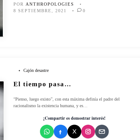
c
POR
ANTHROPOLOGIES
•
o
8 SEPTIEMBRE, 2021
•
0
n
t
r
o
l
d
e
l
t
P
Cajón desastre
i
u
e
El tiempo pasa…
b
m
l
p
i
o
“Pienso, luego existo”, con esta máxima definía el padre del
c
c
racionalismo la existencia humana, y es…
a
o
d
¡Compartir es demostrar interés!
m
o
o
e
f
n
o