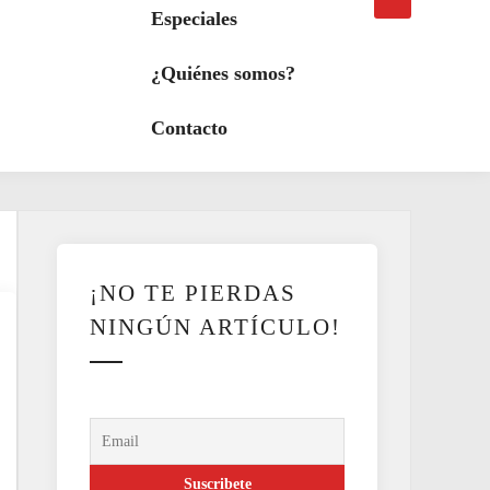
búsqueda
a
Especiales
modo
oscuro
¿Quiénes somos?
Contacto
¡NO TE PIERDAS
NINGÚN ARTÍCULO!