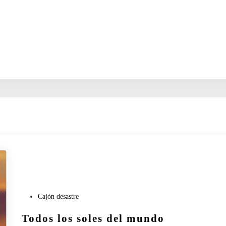
P
Cajón desastre
u
Todos los soles del mundo
b