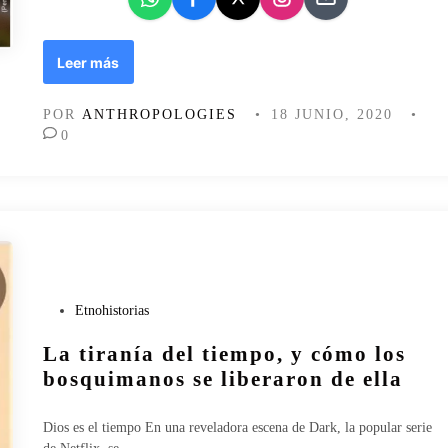
i
t
z
L
Leer más
a
a
G
c
u
POR
ANTHROPOLOGIES
•
18 JUNIO, 2020
•
u
a
0
a
n
r
t
e
á
n
n
t
a
e
m
n
o
a
P
Etnohistorias
e
u
n
La tiranía del tiempo, y cómo los
b
l
l
bosquimanos se liberaron de ella
a
i
f
c
u
Dios es el tiempo En una reveladora escena de Dark, la popular serie
a
n