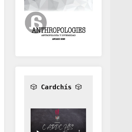
🎲 
Cardchís
 🎲