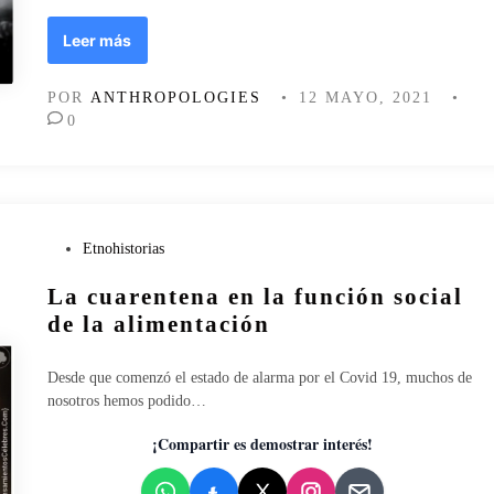
r
E
Leer más
m
l
a
t
d
POR
ANTHROPOLOGIES
•
12 MAYO, 2021
•
i
e
0
e
d
m
o
p
m
o
i
p
n
a
P
i
Etnohistorias
s
u
o
La cuarentena en la función social
a
b
:
…
l
d
de la alimentación
i
e
c
A
Desde que comenzó el estado de alarma por el Covid 19, muchos de
a
u
nosotros hemos podido…
d
s
o
c
¡Compartir es demostrar interés!
e
h
n
w