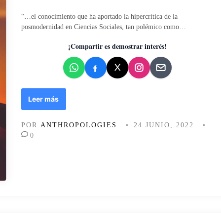
l
i
“…el conocimiento que ha aportado la hipercrítica de la
c
posmodernidad en Ciencias Sociales, tan polémico como…
a
d
¡Compartir es demostrar interés!
o
e
n
T
Leer más
o
d
POR
ANTHROPOLOGIES
•
24 JUNIO, 2022
•
o
0
s
l
o
s
s
o
l
e