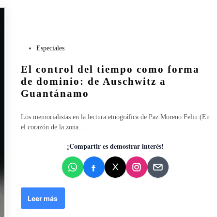
s
d
e
l
m
P
Especiales
u
u
n
El control del tiempo como forma
b
d
l
de dominio: de Auschwitz a
o
i
Guantánamo
c
a
Los memorialistas en la lectura etnográfica de Paz Moreno Feliu (En
d
el corazón de la zona…
o
e
¡Compartir es demostrar interés!
n
E
Leer más
l