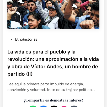
a
e
l
p
u
e
b
l
P
Etnohistorias
o
u
y
b
La vida es para el pueblo y la
l
l
revolución: una aproximación a la vida
a
i
r
y obra de Víctor Andes, un hombre de
c
e
partido (II)
a
v
o
d
l
Lee aquí la primera parte Imbuido de energía,
o
u
convicción y voluntad, fruto de su trajinar político,…
e
c
n
i
¡Compartir es demostrar interés!
ó