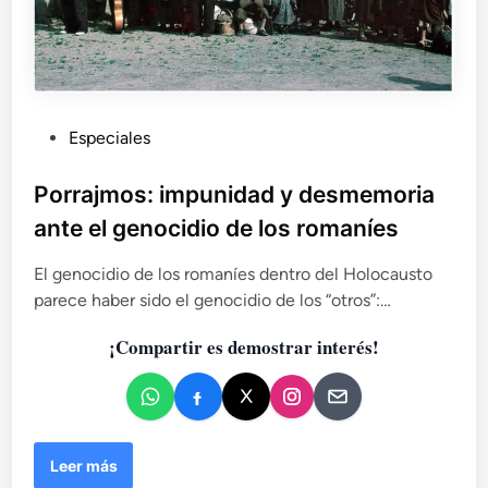
P
Especiales
u
b
Porrajmos: impunidad y desmemoria
l
ante el genocidio de los romaníes
i
c
El genocidio de los romaníes dentro del Holocausto
a
parece haber sido el genocidio de los “otros”:…
d
¡Compartir es demostrar interés!
o
e
n
P
Leer más
o