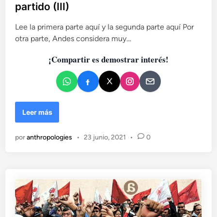
partido (III)
a
a
r
d
e
Lee la primera parte aquí y la segunda parte aquí Por
o
p
otra parte, Andes considera muy…
e
ú
n
b
¡Compartir es demostrar interés!
l
i
c
a
!
L
Leer más
a
v
por
anthropologies
•
23 junio, 2021
•
0
i
d
a
e
s
p
a
r