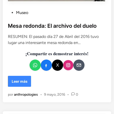
e
)
d
v
e
P
o
Museo
V
l
u
í
u
b
Mesa redonda: El archivo del duelo
c
c
l
t
i
o
RESUMEN: El pasado día 27 de Abril del 2016 tuvo
i
ó
r
lugar una interesante mesa redonda en…
c
n
A
a
:
n
¡Compartir es demostrar interés!
d
u
d
n
o
e
a
e
s
a
n
,
p
u
M
Leer más
r
n
e
o
h
s
x
por
anthropologies
•
9 mayo, 2016
•
0
o
a
i
m
r
m
b
e
a
r
d
c