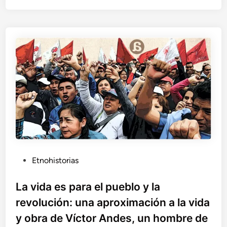
o
a
d
q
e
u
l
e
o
p
s
u
r
d
o
e
m
g
a
r
n
i
í
t
e
a
s
r
:
P
Etnohistorias
¡
u
V
b
La vida es para el pueblo y la
i
l
revolución: una aproximación a la vida
v
i
a
y obra de Víctor Andes, un hombre de
c
l