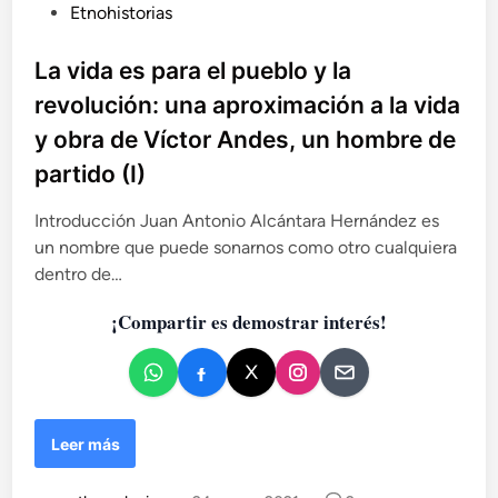
l
P
Etnohistorias
d
o
u
a
y
b
La vida es para el pueblo y la
y
l
l
o
revolución: una aproximación a la vida
a
b
i
r
y obra de Víctor Andes, un hombre de
r
c
e
a
partido (I)
a
v
d
o
d
e
l
Introducción Juan Antonio Alcántara Hernández es
o
V
u
un nombre que puede sonarnos como otro cualquiera
e
í
c
dentro de…
n
c
i
t
ó
¡Compartir es demostrar interés!
o
n
r
:
A
u
n
n
d
a
L
e
Leer más
a
a
s
p
v
,