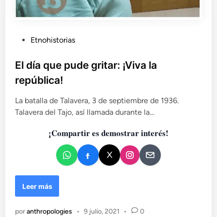
m
e
m
o
P
Etnohistorias
r
u
i
b
El día que pude gritar: ¡Viva la
a
l
a
república!
i
n
c
t
La batalla de Talavera, 3 de septiembre de 1936.
e
a
Talavera del Tajo, así llamada durante la…
e
d
l
¡Compartir es demostrar interés!
o
g
e
e
n
n
o
c
E
Leer más
i
l
d
d
i
por
anthropologies
•
9 julio, 2021
•
0
í