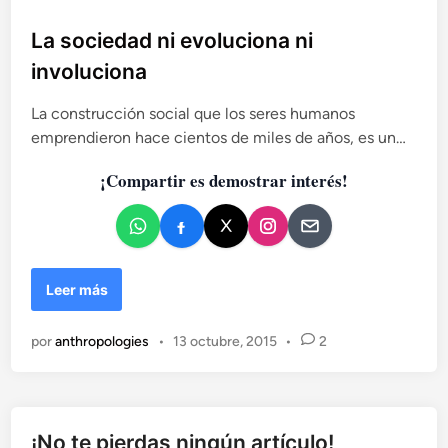
u
o
o
r
b
La sociedad ni evoluciona ni
A
l
involuciona
n
i
d
c
La construcción social que los seres humanos
e
a
emprendieron hace cientos de miles de años, es un…
s
d
,
¡Compartir es demostrar interés!
o
u
n
e
h
n
o
m
b
L
Leer más
r
a
e
s
por
anthropologies
•
13 octubre, 2015
•
2
d
o
e
c
p
i
a
e
r
d
¡No te pierdas ningún artículo!