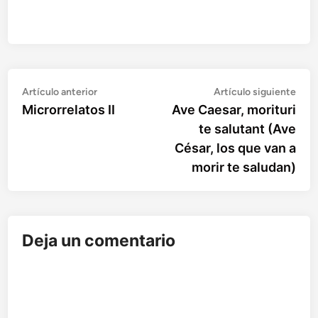
Artículo
Artí
Navegación
Artículo anterior
Artículo siguiente
anterior:
sigu
Microrrelatos II
Ave Caesar, morituri
de
te salutant (Ave
entradas
César, los que van a
morir te saludan)
Deja un comentario