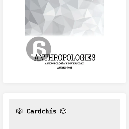
🎲 
Cardchís
 🎲