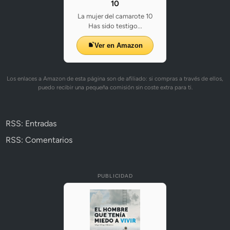
10
La mujer del camarote 10
Has sido testigo...
Ver en Amazon
Los enlaces a Amazon de esta página son de afiliado: si compras a través de ellos,
puedo recibir una pequeña comisión sin coste extra para ti.
RSS: Entradas
RSS: Comentarios
PUBLICIDAD