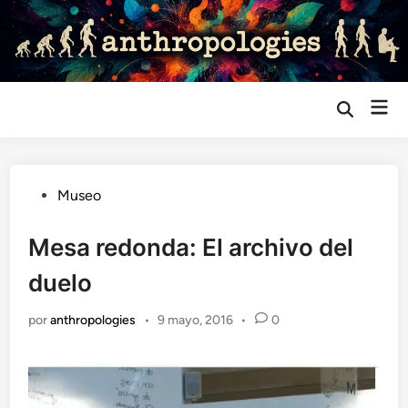
Saltar
al
contenido
Me
Abrir
búsqueda
prin
Publicado
Museo
en
Mesa redonda: El archivo del
duelo
por
anthropologies
•
9 mayo, 2016
•
0