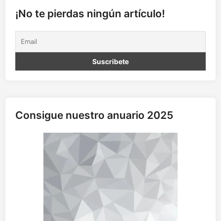
n
¡No te pierdas ningún artículo!
d
o
e
l
c
a
p
i
t
Consigue nuestro anuario 2025
a
l
i
s
m
o