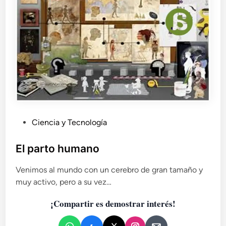
a
c
i
ó
n
o
p
o
r
q
u
P
Ciencia y Tecnología
é
u
l
a
b
El parto humano
e
l
s
Venimos al mundo con un cerebro de gran tamaño y
i
p
muy activo, pero a su vez…
c
e
a
c
¡Compartir es demostrar interés!
d
i
o
e