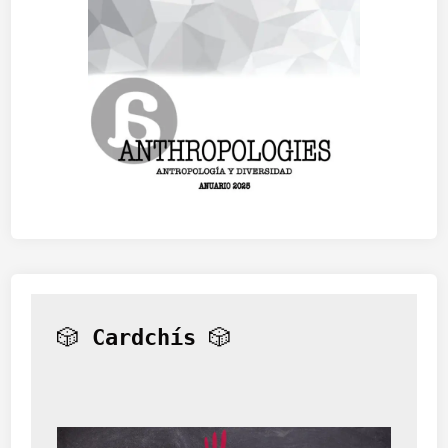
🎲 
Cardchís
 🎲