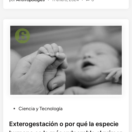
u
n
b
a
r
o
m
e
j
o
r
e
n
u
n
h
o
t
P
Ciencia y Tecnología
e
u
l
b
Exterogestación o por qué la especie
?
l