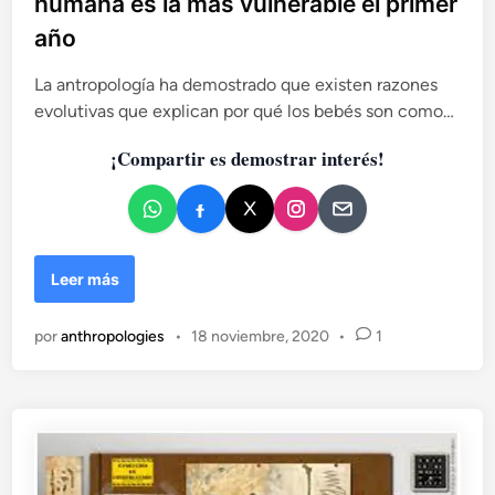
humana es la más vulnerable el primer
i
año
c
a
La antropología ha demostrado que existen razones
d
evolutivas que explican por qué los bebés son como…
o
e
¡Compartir es demostrar interés!
n
E
Leer más
x
t
por
anthropologies
•
18 noviembre, 2020
•
1
e
r
o
g
e
s
t