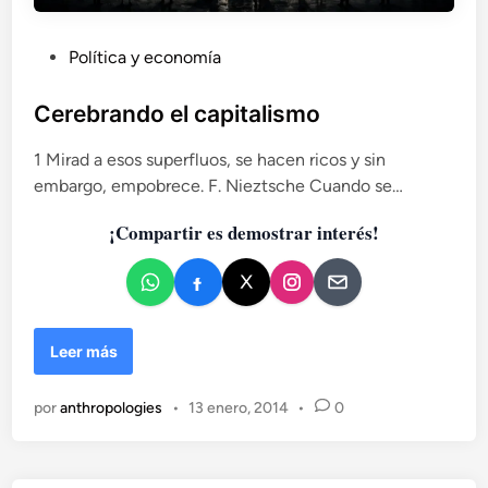
e
e
P
Política y economía
l
u
p
b
Cerebrando el capitalismo
r
l
i
1 Mirad a esos superfluos, se hacen ricos y sin
m
i
e
embargo, empobrece. F. Nieztsche Cuando se…
c
r
a
a
¡Compartir es demostrar interés!
d
ñ
o
o
e
n
C
Leer más
e
r
por
anthropologies
•
13 enero, 2014
•
0
e
b
r
a