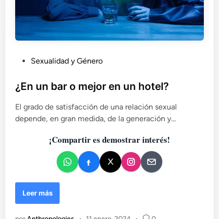
P
Sexualidad y Género
u
b
¿En un bar o mejor en un hotel?
l
El grado de satisfacción de una relación sexual
i
depende, en gran medida, de la generación y…
c
a
¡Compartir es demostrar interés!
d
o
e
n
¿
Leer más
E
n
por
Anthropologies
•
11 enero, 2024
•
0