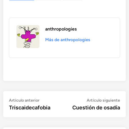
anthropologies
Más de anthropologies
Artículo
Artí
Navegación
Artículo anterior
Artículo siguiente
anterior:
sigu
Triscaidecafobia
Cuestión de osadía
de
entradas