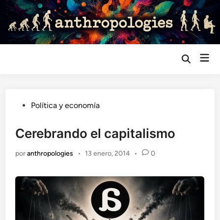
Saltar
al
contenido
Me
Abrir
búsqueda
prin
Publicado
Política y economía
en
Cerebrando el capitalismo
por
anthropologies
•
13 enero, 2014
•
0