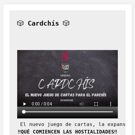
🎲 
Cardchís
 🎲
 El nuevo juego de cartas, la expansión
‼️QUÉ COMIENCEN LAS HOSTIALIDADES‼️