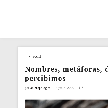
Publicado
Social
en
Nombres, metáforas, d
percibimos
por
anthropologies
•
3 junio, 2020
•
0