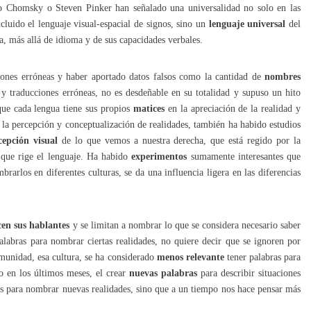
mo Chomsky o Steven Pinker han señalado una universalidad no solo en las
ncluido el lenguaje visual-espacial de signos, sino un
lenguaje universal
del
 más allá de idioma y de sus capacidades verbales.
ciones erróneas y haber aportado datos falsos como la cantidad de
nombres
 y traducciones erróneas, no es desdeñable en su totalidad y supuso un hito
que cada lengua tiene sus propios
matices
en la apreciación de la realidad y
la percepción y conceptualización de realidades, también ha habido estudios
cepción visual
de lo que vemos a nuestra derecha, que está regido por la
 que rige el lenguaje. Ha habido
experimentos
sumamente interesantes que
rarlos en diferentes culturas, se da una influencia ligera en las diferencias
cen sus hablantes
y se limitan a nombrar lo que se considera necesario saber
alabras para nombrar ciertas realidades, no quiere decir que se ignoren por
omunidad, esa cultura, se ha considerado
menos relevante
tener palabras para
o en los últimos meses, el crear
nuevas palabras
para describir situaciones
s para nombrar nuevas realidades, sino que a un tiempo nos hace pensar más