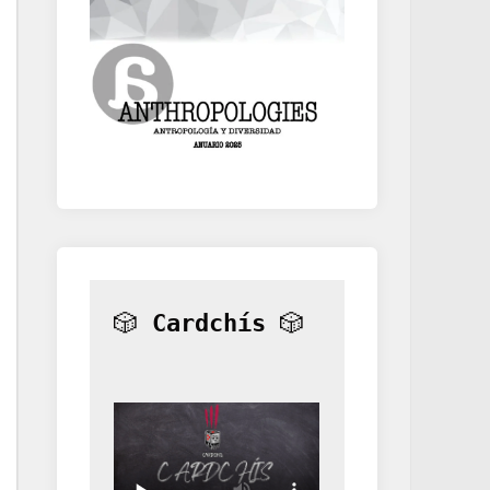
🎲 
Cardchís
 🎲