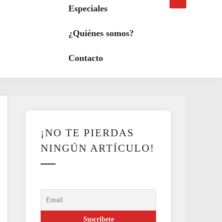
búsqueda
a
Especiales
modo
oscuro
¿Quiénes somos?
Contacto
¡NO TE PIERDAS
NINGÚN ARTÍCULO!