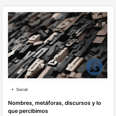
o
(
s
p
o
i
l
e
r
)
P
Social
u
b
Nombres, metáforas, discursos y lo
l
que percibimos
i