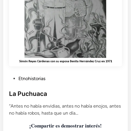
f
o
r
a
s
,
d
i
s
c
u
r
s
P
Etnohistorias
o
u
s
b
y
La Puchuaca
l
l
o
“Antes no había envidias, antes no había enojos, antes
i
q
no había robos, hasta que un día…
c
u
a
e
¡Compartir es demostrar interés!
d
p