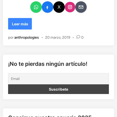
o
e
e
r
c
n
i
L
Leer más
b
a
i
P
m
por
anthropologies
•
20 marzo, 2019
•
0
u
o
c
s
h
u
a
¡No te pierdas ningún artículo!
c
a