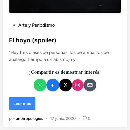
P
Arte y Periodismo
u
b
El hoyo (spoiler)
l
“Hay tres clases de personas: los de arriba, los de
i
abalargo tiempo a un abismojo y…
c
a
¡Compartir es demostrar interés!
d
o
e
n
E
Leer más
l
h
por
anthropologies
•
17 junio, 2020
•
0
o
y