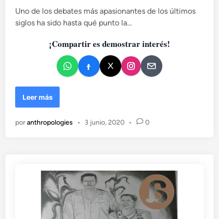
c
Uno de los debates más apasionantes de los últimos
a
siglos ha sido hasta qué punto la…
d
¡Compartir es demostrar interés!
o
e
n
N
Leer más
o
m
por
anthropologies
•
3 junio, 2020
•
0
b
r
e
s
,
m
e
t
á