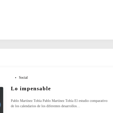
P
Social
u
Lo impensable
b
l
i
Pablo Martínez Tobía Pablo Martínez Tobía El estudio comparativo
c
de los calendarios de los diferentes desarrollos…
a