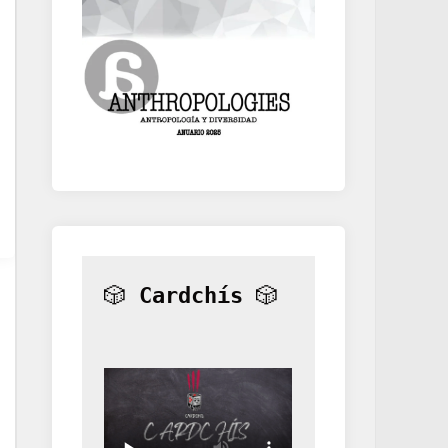
🎲 
Cardchís
 🎲