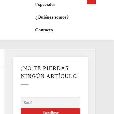
búsqueda
a
Especiales
modo
oscuro
¿Quiénes somos?
Contacto
¡NO TE PIERDAS
NINGÚN ARTÍCULO!