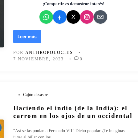
d
¡Compartir es demostrar interés!
o
e
n
L
Leer más
o
i
POR
ANTHROPOLOGIES
•
m
7 NOVIEMBRE, 2023
•
0
p
e
n
s
a
b
P
Cajón desastre
l
u
Haciendo el indio (de la India): el
e
b
l
carrom en los ojos de un occidental
i
c
“Así se las ponían a Fernando VII” Dicho popular ¿Te imaginas
a
jugar al billar con los…