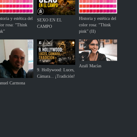
storia y estética del
Historia y estética del
SEXO EN EL
lor rosa: “Think
color rosa: “Think
CAMPO
nk”
pink” (II)
Azalí Macías
9. Hollywood: Luces,
Cámara... ¡Tradición!
nuel Carmona