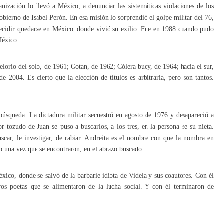
nización lo llevó a México, a denunciar las sistemáticas violaciones de los
bierno de Isabel Perón. En esa misión lo sorprendió el golpe militar del 76,
 decidir quedarse en México, donde vivió su exilio. Fue en 1988 cuando pudo
México.
lorio del solo, de 1961; Gotan, de 1962; Cólera buey, de 1964; hacia el sur,
 de 2004
.
Es cierto que la elección de títulos es arbitraria, pero son tantos.
úsqueda. La dictadura militar secuestró en agosto de 1976 y desapareció a
r tozudo de Juan se puso a buscarlos, a los tres, en la persona se su nieta.
uscar, le investigar, de rabiar. Andreita es el nombre con que la nombra en
una vez que se encontraron, en el abrazo buscado.
ico, donde se salvó de la barbarie idiota de Videla y sus coautores. Con él
ros poetas que se alimentaron de la lucha social. Y con él terminaron de