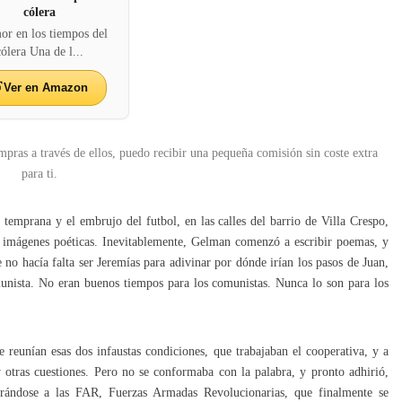
cólera
or en los tiempos del
cólera Una de l...
Ver en Amazon
mpras a través de ellos, puedo recibir una pequeña comisión sin coste extra
para ti.
ra temprana y el embrujo del futbol, en las calles del barrio de Villa Crespo,
 de imágenes poéticas. Inevitablemente, Gelman comenzó a escribir poemas, y
no hacía falta ser Jeremías para adivinar por dónde irían los pasos de Juan,
unista. No eran buenos tiempos para los comunistas. Nunca lo son para los
reunían esas dos infaustas condiciones, que trabajaban el cooperativa, y a
y otras cuestiones. Pero no se conformaba con la palabra, y pronto adhirió,
porándose a las FAR, Fuerzas Armadas Revolucionarias, que finalmente se