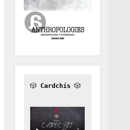
🎲 
Cardchís
 🎲