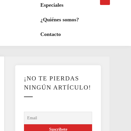
búsqueda
a
Especiales
modo
oscuro
¿Quiénes somos?
Contacto
¡NO TE PIERDAS
NINGÚN ARTÍCULO!