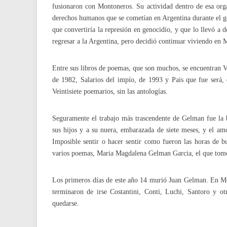
fusionaron con Montoneros. Su actividad dentro de esa orga
derechos humanos que se cometían en Argentina durante el go
que convertiría la represión en genocidio, y que lo llevó a
regresar a la Argentina, pero decidió continuar viviendo en 
Entre sus libros de poemas, que son muchos, se encuentran Ve
de 1982, Salarios del impío, de 1993 y Pais que fue será,
Veintisiete poemarios, sin las antologías.
Seguramente el trabajo más trascendente de Gelman fue la b
sus hijos y a su nuera, embarazada de siete meses, y el amo
Imposible sentir o hacer sentir como fueron las horas de b
varios poemas, Maria Magdalena Gelman Garcia, el que tomo 
Los primeros días de este año 14 murió Juan Gelman. En Méx
terminaron de irse Costantini, Conti, Luchi, Santoro y ot
quedarse.