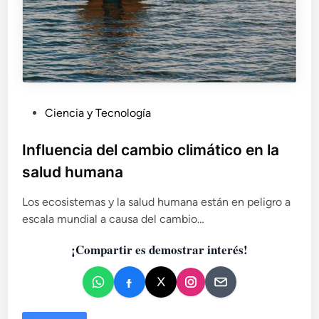
P
Ciencia y Tecnología
u
b
Influencia del cambio climático en la
l
salud humana
i
c
Los ecosistemas y la salud humana están en peligro a
a
escala mundial a causa del cambio…
d
¡Compartir es demostrar interés!
o
e
n