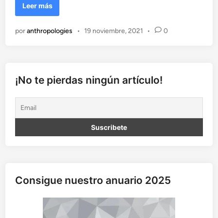
I
Leer más
n
f
por
anthropologies
•
19 noviembre, 2021
•
0
l
u
e
n
c
¡No te pierdas ningún artículo!
i
a
d
e
l
c
a
m
b
Consigue nuestro anuario 2025
i
o
c
l