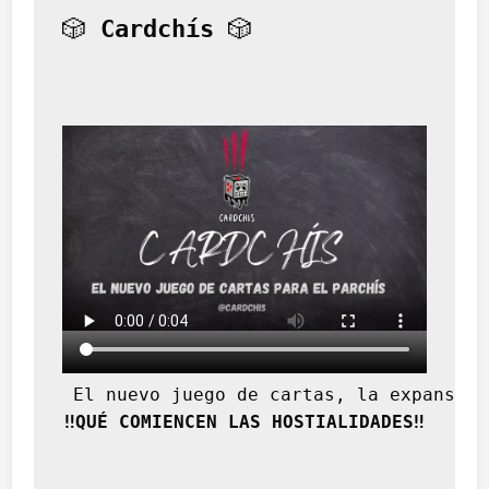
🎲 
Cardchís
 🎲
 El nuevo juego de cartas, la expansión
‼️QUÉ COMIENCEN LAS HOSTIALIDADES‼️