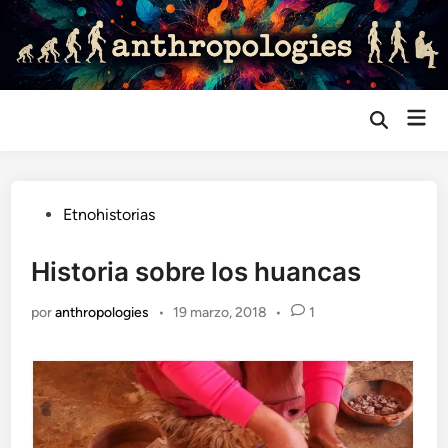
Saltar
al
contenido
Me
Abrir
búsqueda
prin
Publicado
Etnohistorias
en
Historia sobre los huancas
por
anthropologies
•
19 marzo, 2018
•
1