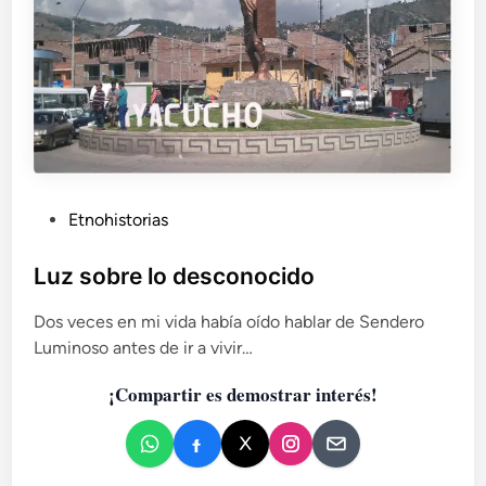
o
t
e
n
í
a
p
a
l
a
P
Etnohistorias
b
u
r
b
Luz sobre lo desconocido
a
l
Dos veces en mi vida había oído hablar de Sendero
i
Luminoso antes de ir a vivir…
c
a
¡Compartir es demostrar interés!
d
o
e
n