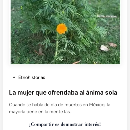
P
Etnohistorias
u
b
La mujer que ofrendaba al ánima sola
l
Cuando se habla de día de muertos en México, la
i
mayoría tiene en la mente las…
c
a
¡Compartir es demostrar interés!
d