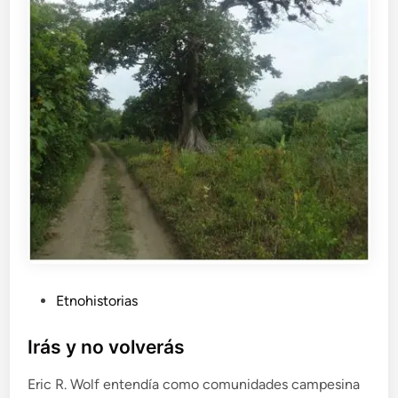
a
a
l
á
n
i
m
a
s
o
l
a
P
Etnohistorias
u
b
Irás y no volverás
l
Eric R. Wolf entendía como comunidades campesina
i