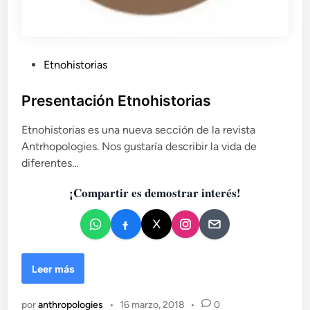
P
Etnohistorias
u
b
Presentación Etnohistorias
l
Etnohistorias es una nueva sección de la revista
i
Antrhopologies. Nos gustaría describir la vida de
c
diferentes…
a
d
¡Compartir es demostrar interés!
o
e
n
P
Leer más
r
e
por
anthropologies
•
16 marzo, 2018
•
0