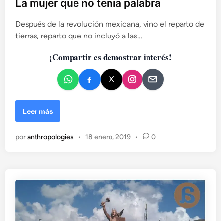
b
La mujer que no tenía palabra
l
Después de la revolución mexicana, vino el reparto de
i
tierras, reparto que no incluyó a las…
c
a
¡Compartir es demostrar interés!
d
o
e
n
L
Leer más
a
m
por
anthropologies
•
18 enero, 2019
•
0
u
j
e
r
q
u
e
n