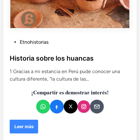
á
s
P
Etnohistorias
u
b
Historia sobre los huancas
l
1 Gracias a mi estancia en Perú pude conocer una
i
cultura diferente, “la cultura de las…
c
a
¡Compartir es demostrar interés!
d
o
e
n
H
Leer más
i
s