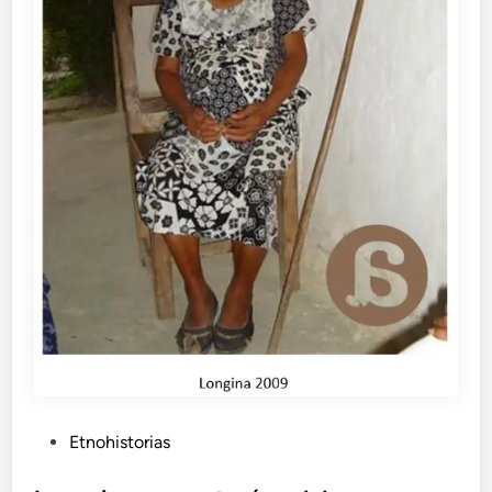
P
Etnohistorias
u