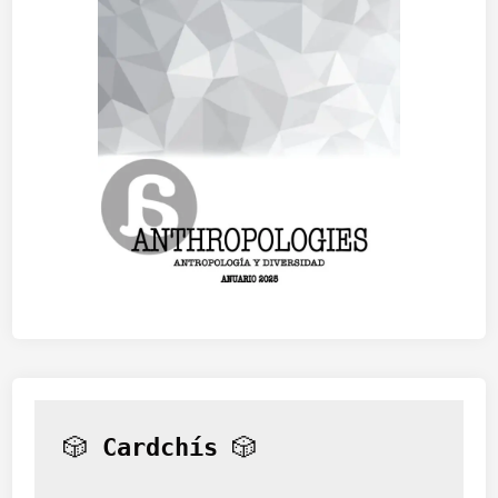
🎲 
Cardchís
 🎲