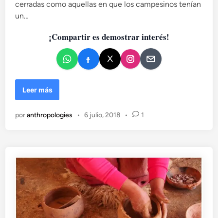
cerradas como aquellas en que los campesinos tenían
c
un…
a
d
¡Compartir es demostrar interés!
o
e
n
I
Leer más
r
á
por
anthropologies
•
6 julio, 2018
•
1
s
y
n
o
v
o
l
v
e
r