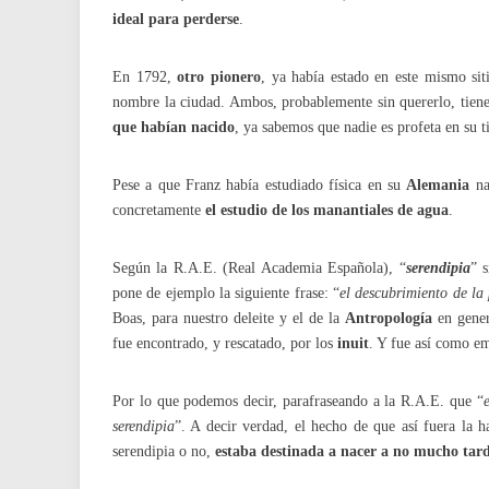
ideal para perderse
.
En 1792,
otro pionero
, ya había estado en este mismo sit
nombre la ciudad. Ambos, probablemente sin quererlo, tien
que habían nacido
, ya sabemos que nadie es profeta en su ti
Pese a que Franz había estudiado física en su
Alemania
nat
concretamente
el estudio de los manantiales de agua
.
Según la R.A.E. (Real Academia Española), “
serendipia
” 
pone de ejemplo la siguiente frase: “
el descubrimiento de la 
Boas, para nuestro deleite y el de la
Antropología
en gener
fue encontrado, y rescatado, por los
inuit
. Y fue así como e
Por lo que podemos decir, parafraseando a la R.A.E. que “
serendipia
”. A decir verdad, el hecho de que así fuera la 
serendipia o no,
estaba destinada a nacer a no mucho tar