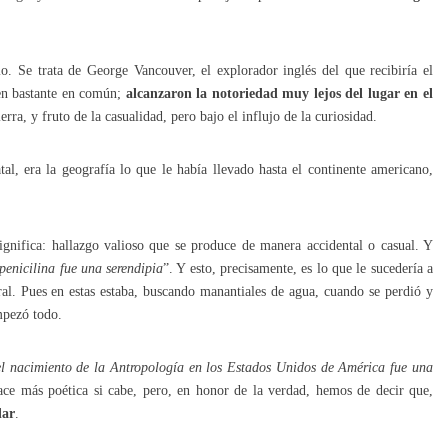
io. Se trata de George Vancouver, el explorador inglés del que recibiría el
en bastante en común;
alcanzaron la notoriedad muy lejos del lugar en el
erra, y fruto de la casualidad, pero bajo el influjo de la curiosidad.
al, era la geografía lo que le había llevado hasta el continente americano,
significa: hallazgo valioso que se produce de manera accidental o casual. Y
penicilina fue una serendipia
”. Y esto, precisamente, es lo que le sucedería a
al. Pues en estas estaba, buscando manantiales de agua, cuando se perdió y
mpezó todo.
el nacimiento de la Antropología en los Estados Unidos de América fue una
hace más poética si cabe, pero, en honor de la verdad, hemos de decir que,
dar
.