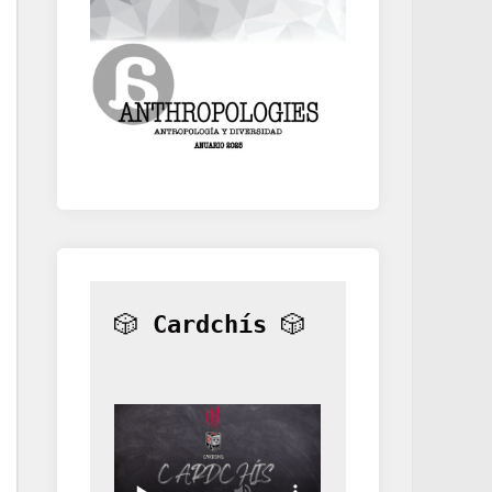
🎲 
Cardchís
 🎲