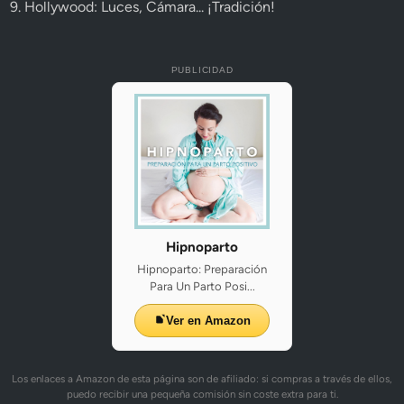
9. Hollywood: Luces, Cámara... ¡Tradición!
PUBLICIDAD
Hipnoparto
Hipnoparto: Preparación
Para Un Parto Posi...
Ver en Amazon
Los enlaces a Amazon de esta página son de afiliado: si compras a través de ellos,
puedo recibir una pequeña comisión sin coste extra para ti.