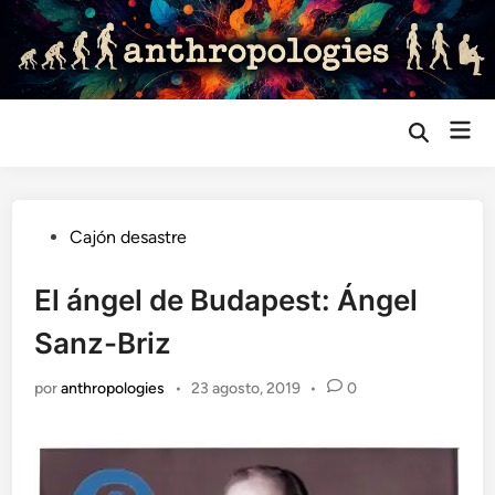
Saltar
al
contenido
Me
Abrir
búsqueda
prin
Publicado
Cajón desastre
en
El ángel de Budapest: Ángel
Sanz-Briz
por
anthropologies
•
23 agosto, 2019
•
0