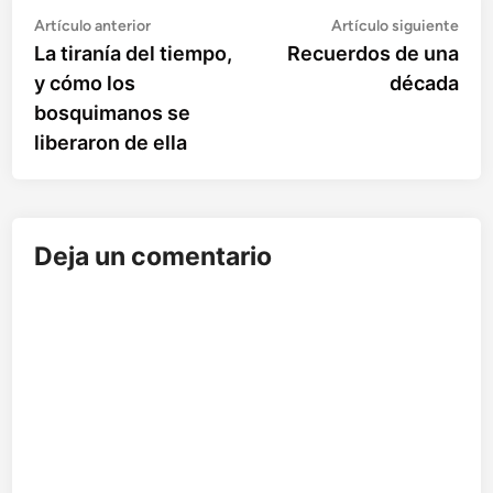
Artículo
Artí
Navegación
Artículo anterior
Artículo siguiente
anterior:
sigu
La tiranía del tiempo,
Recuerdos de una
de
y cómo los
década
entradas
bosquimanos se
liberaron de ella
Deja un comentario