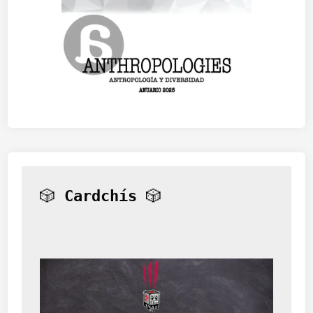
🎲 
Cardchís
 🎲