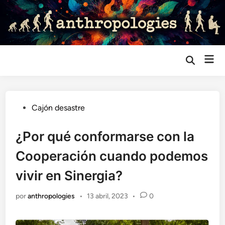
Saltar
al
contenido
Me
Abrir
búsqueda
prin
Publicado
Cajón desastre
en
¿Por qué conformarse con la
Cooperación cuando podemos
vivir en Sinergia?
por
anthropologies
•
13 abril, 2023
•
0