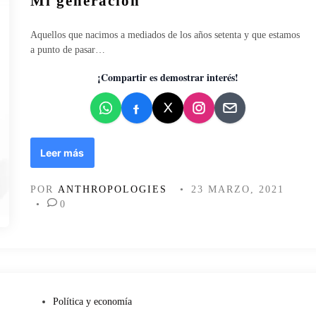
Mi generación
:
t
l
l
r
i
a
Aquellos que nacimos a mediados de los años setenta y que estamos
i
c
s
a punto de pasar…
m
a
O
o
d
¡Compartir es demostrar interés!
N
n
o
G
i
e
y
o
n
e
:
l
m
M
Leer más
d
i
i
i
s
g
s
POR
ANTHROPOLOGIES
•
23 MARZO, 2021
e
e
c
•
0
r
n
u
i
e
r
a
r
s
s
a
o
y
c
d
h
i
e
e
ó
l
P
Política y economía
g
n
a
u