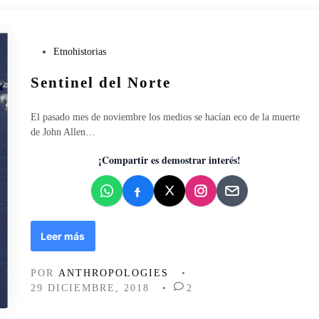
i
o
a
P
Etnohistorias
b
u
i
Sentinel del Norte
b
s
l
m
i
a
El pasado mes de noviembre los medios se hacían eco de la muerte
c
m
de John Allen…
a
i
d
e
¡Compartir es demostrar interés!
o
n
e
t
n
o
-
r
S
Leer más
e
e
n
n
POR
ANTHROPOLOGIES
•
a
t
29 DICIEMBRE, 2018
•
2
c
i
e
n