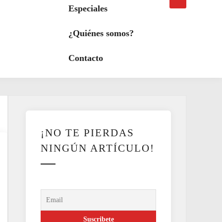
búsqueda
a
Especiales
modo
oscuro
¿Quiénes somos?
Contacto
¡NO TE PIERDAS
NINGÚN ARTÍCULO!