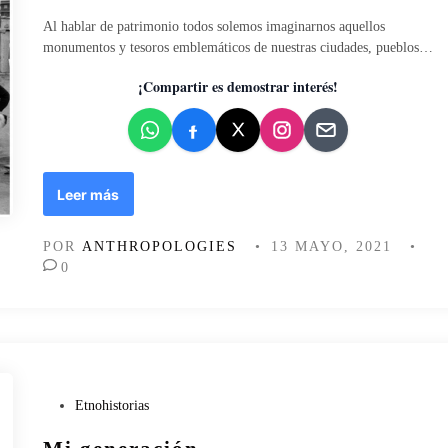
b
c
Al hablar de patrimonio todos solemos imaginarnos aquellos
e
a
monumentos y tesoros emblemáticos de nuestras ciudades, pueblos…
r
d
a
o
¡Compartir es demostrar interés!
l
e
i
n
s
m
o
L
Leer más
c
a
o
t
m
POR
ANTHROPOLOGIES
•
13 MAYO, 2021
•
r
o
0
a
p
m
r
p
o
a
b
d
l
e
e
l
P
Etnohistorias
m
p
u
a
a
b