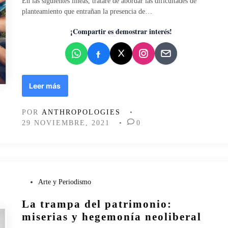
En las siguientes líneas, trataré de abordar las dificultades de
d
planteamiento que entrañan la presencia de…
o
e
¡Compartir es demostrar interés!
n
E
Leer más
n
t
POR
ANTHROPOLOGIES
•
o
29 NOVIEMBRE, 2021
•
0
r
n
o
a
l
n
P
Arte y Periodismo
e
u
La trampa del patrimonio:
o
b
l
l
miserias y hegemonía neoliberal
i
i