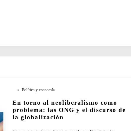
P
Política y economía
u
En torno al neoliberalismo como
b
l
problema: las ONG y el discurso de
i
la globalización
c
a