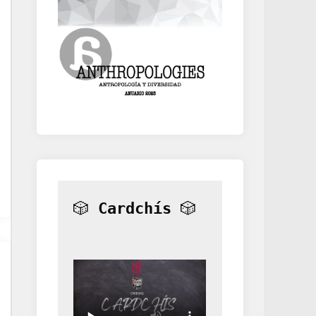
🎲 
Cardchís
 🎲