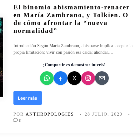
e
El binomio abismamiento-renacer
g
b
m
l
l
en María Zambrano, y Tolkien. O
o
o
i
de cómo afrontar la “nueva
n
b
c
normalidad”
í
a
a
a
l
d
n
i
o
Introducción Según María Zambrano, abismarse implica: aceptar la
e
z
e
propia limitación; vivir con pasión esa caída; ahondar,…
o
a
n
l
¡Compartir es demostrar interés!
c
i
i
b
ó
e
n
r
a
E
Leer más
l
l
b
POR
ANTHROPOLOGIES
•
28 JULIO, 2020
•
i
0
n
o
m