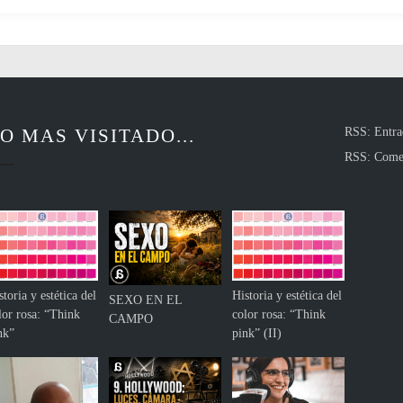
r
e
e
l
n
d
M
e
a
l
r
N
í
o
O MAS VISITADO...
RSS: Entra
a
r
Z
RSS: Come
t
a
e
m
b
r
a
n
o
storia y estética del
Historia y estética del
SEXO EN EL
,
lor rosa: “Think
color rosa: “Think
CAMPO
y
nk”
pink” (II)
T
o
l
k