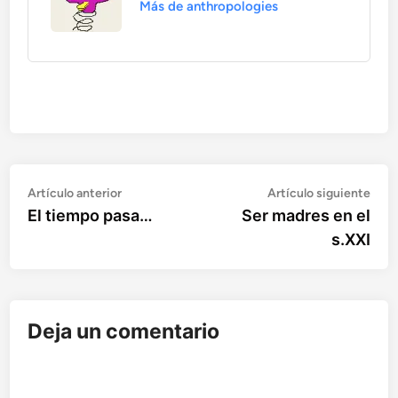
Más de anthropologies
Artículo
Artí
Navegación
Artículo anterior
Artículo siguiente
anterior:
sigu
El tiempo pasa…
Ser madres en el
de
s.XXI
entradas
Deja un comentario