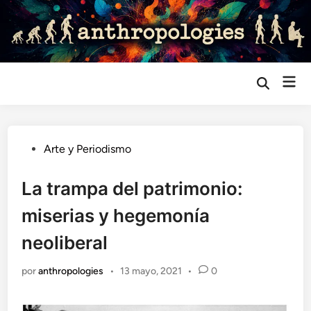
Saltar
al
contenido
Me
Abrir
búsqueda
prin
Publicado
Arte y Periodismo
en
La trampa del patrimonio:
miserias y hegemonía
neoliberal
por
anthropologies
•
13 mayo, 2021
•
0