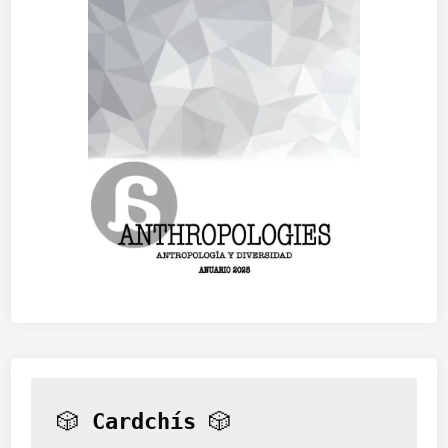
🎲 
Cardchís
 🎲