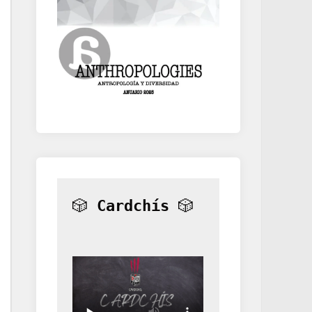
🎲 
Cardchís
 🎲