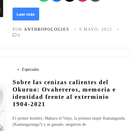
i
n
e
M
Leer más
a
y
E
t
POR
ANTHROPOLOGIES
•
9 MAYO, 2022
•
c
h
0
u
o
a
s
t
,
o
c
r
o
i
s
P
Especiales
a
m
u
Sobre las cenizas calientes del
l
o
b
(
l
l
Okuruo: Ovahereros, memoria e
1
o
i
identidad frente al exterminio
/
g
c
1904-2021
2
í
a
)
a
d
y
o
El primer hombre, Makuru el Viejo, la primera mujer Kamangundu
o
e
(Kamungarunga?) y su ganado, surgieron de…
i
n