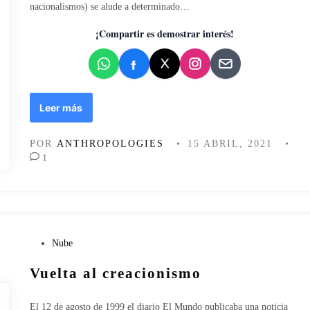
nacionalismos) se alude a determinado…
a
a
d
l
n
o
¡Compartir es demostrar interés!
i
á
e
e
l
n
n
i
t
s
e
i
D
Leer más
s
s
e
d
d
l
e
e
POR
ANTHROPOLOGIES
•
15 ABRIL, 2021
•
a
l
l
1
i
O
(
d
k
d
e
u
e
a
r
s
l
u
)
i
o
o
P
Nube
z
:
r
u
a
O
d
Vuelta al creacionismo
b
c
v
e
l
i
a
n
i
El 12 de agosto de 1999 el diario El Mundo publicaba una noticia