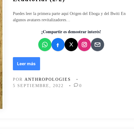
i
c
Puedes leer la primera parte aquí Origen del Eboga y del Bwiti En
a
algunos avatares revitalizadores…
d
o
¡Compartir es demostrar interés!
e
n
M
Leer más
i
t
POR
ANTHROPOLOGIES
•
o
5 SEPTIEMBRE, 2022
•
0
l
o
g
í
a
y
b
r