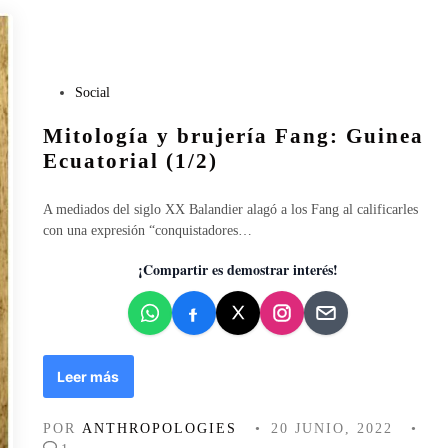
u
j
e
r
P
Social
í
u
a
Mitología y brujería Fang: Guinea
b
F
l
Ecuatorial (1/2)
a
i
n
c
g
A mediados del siglo XX Balandier alagó a los Fang al calificarles
a
,
con una expresión “conquistadores…
d
G
o
¡Compartir es demostrar interés!
u
e
i
n
n
e
a
E
M
Leer más
c
i
u
t
POR
ANTHROPOLOGIES
•
20 JUNIO, 2022
•
a
o