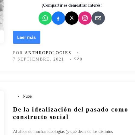
¡Compartir es demostrar interés!
k
o
n
o
m
S
Leer más
i
o
a
b
:
POR
ANTHROPOLOGIES
•
r
a
7 SEPTIEMBRE, 2021
•
0
e
p
l
u
a
n
s
t
c
e
e
s
P
Nube
n
p
u
i
a
De la idealización del pasado como
b
z
r
l
constructo social
a
a
i
s
e
c
Al albor de muchas ideologías (y qué decir de los distintos
c
l
a