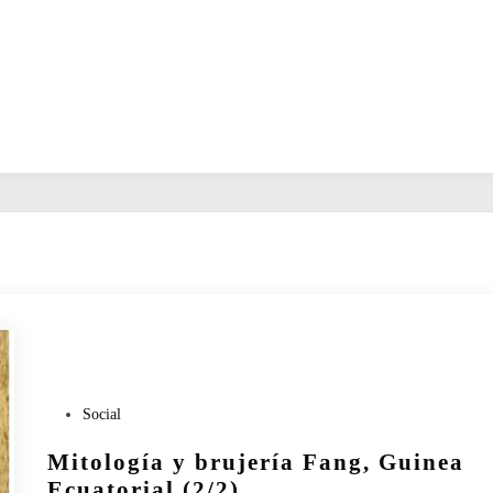
P
Social
u
Mitología y brujería Fang, Guinea
b
l
Ecuatorial (2/2)