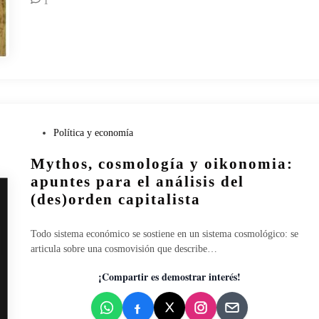
1
t
l
o
o
r
g
i
í
a
a
l
y
(
b
2
r
/
u
P
Política y economía
2
j
u
)
e
Mythos, cosmología y oikonomia:
b
r
l
apuntes para el análisis del
í
i
(des)orden capitalista
a
c
F
a
a
Todo sistema económico se sostiene en un sistema cosmológico: se
d
n
articula sobre una cosmovisión que describe…
o
g
e
¡Compartir es demostrar interés!
:
n
G
u