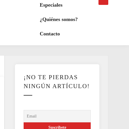
búsqueda
a
Especiales
modo
oscuro
¿Quiénes somos?
Contacto
¡NO TE PIERDAS
NINGÚN ARTÍCULO!