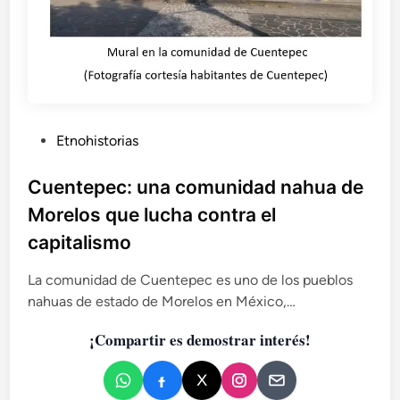
b
i
t
x
o
w
t
P
Etnohistorias
é
u
n
b
Cuentepec: una comunidad nahua de
e
l
k
Morelos que lucha contra el
.
i
capitalismo
F
c
i
a
La comunidad de Cuentepec es uno de los pueblos
e
d
s
nahuas de estado de Morelos en México,…
o
t
e
¡Compartir es demostrar interés!
a
n
d
e
l