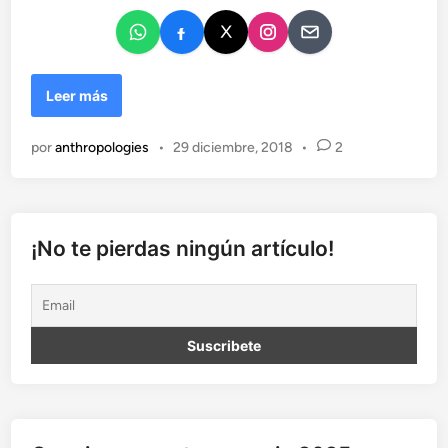
o
e
n
S
Leer más
e
n
por
anthropologies
•
29 diciembre, 2018
•
2
t
i
n
e
l
¡No te pierdas ningún artículo!
d
e
l
N
o
r
t
e