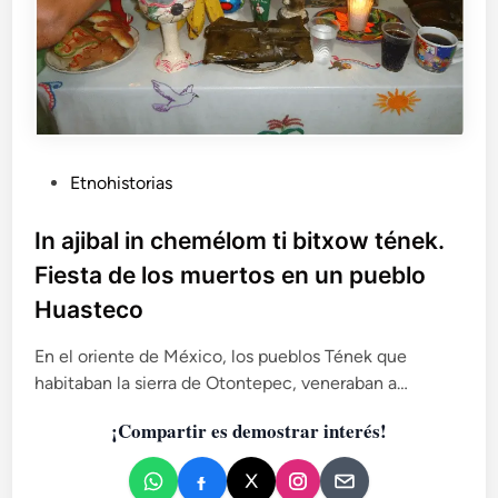
P
Etnohistorias
u
b
In ajibal in chemélom ti bitxow tének.
l
Fiesta de los muertos en un pueblo
i
Huasteco
c
a
En el oriente de México, los pueblos Tének que
d
habitaban la sierra de Otontepec, veneraban a…
o
e
¡Compartir es demostrar interés!
n