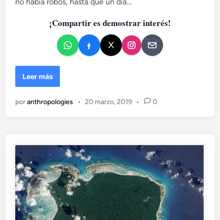
no había robos, hasta que un día…
c
a
¡Compartir es demostrar interés!
d
o
e
n
L
Leer más
a
P
por
anthropologies
•
20 marzo, 2019
•
0
u
c
h
u
a
c
a