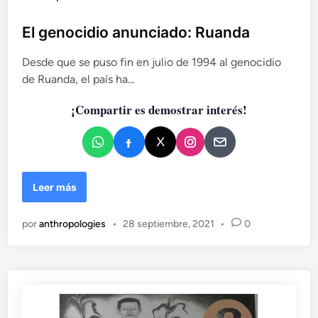
a
a
u
s
d
b
El genocidio anunciado: Ruanda
t
n
l
e
a
Desde que se puso fin en julio de 1994 al genocidio
i
c
h
de Ruanda, el país ha…
o
c
u
a
a
¡Compartir es demostrar interés!
d
d
e
o
M
e
o
n
r
E
Leer más
e
l
l
g
o
por
anthropologies
•
28 septiembre, 2021
•
0
e
s
n
q
o
u
c
e
i
l
d
u