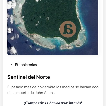
P
Etnohistorias
u
b
Sentinel del Norte
l
El pasado mes de noviembre los medios se hacían eco
i
de la muerte de John Allen…
c
a
¡Compartir es demostrar interés!
d