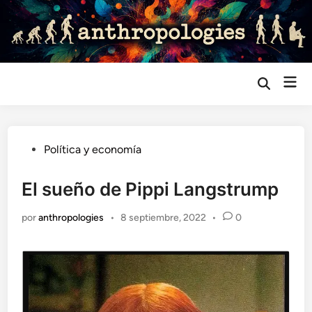
Saltar
al
contenido
Me
Abrir
búsqueda
prin
Publicado
Política y economía
en
El sueño de Pippi Langstrump
por
anthropologies
•
8 septiembre, 2022
•
0