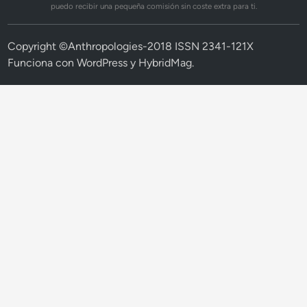
puedo recibir una pequeña comisión sin coste extra para ti.
Copyright ©Anthropologies-2018 ISSN 2341-121X
Funciona con
WordPress
y
HybridMag
.