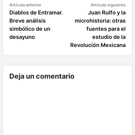
Artículo
Artí
Navegación
Artículo anterior
Artículo siguiente
anterior:
sigu
Diablos de Entramar.
Juan Rulfo y la
de
Breve análisis
microhistoria: otras
entradas
simbólico de un
fuentes para el
desayuno
estudio de la
Revolución Mexicana
Deja un comentario