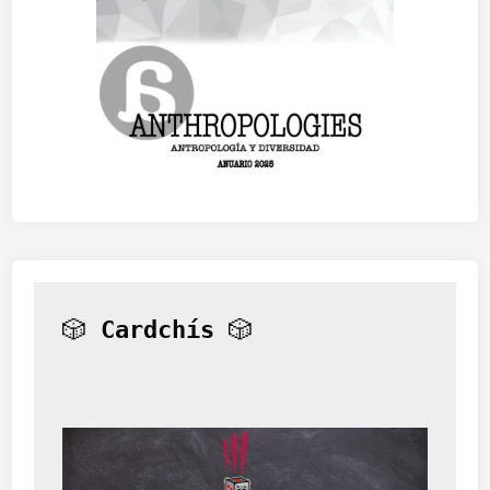
🎲 
Cardchís
 🎲