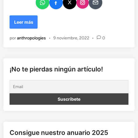
¿
Leer más
C
ó
por
anthropologies
•
9 noviembre, 2022
•
0
m
o
p
u
e
¡No te pierdas ningún artículo!
d
e
s
p
e
n
s
a
r
Consigue nuestro anuario 2025
d