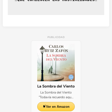
u
e
y
o
?
.
O
PUBLICIDAD
d
e
l
p
e
l
i
g
r
o
La Sombra del Viento
d
La Sombra del Viento
e
"Todavía recuerdo aqu...
l
o
Ver en Amazon