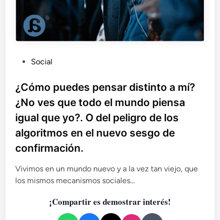
P
Social
u
b
¿Cómo puedes pensar distinto a mí?
l
¿No ves que todo el mundo piensa
i
igual que yo?. O del peligro de los
c
algoritmos en el nuevo sesgo de
a
d
confirmación.
o
e
Vivimos en un mundo nuevo y a la vez tan viejo, que
n
los mismos mecanismos sociales…
¡Compartir es demostrar interés!