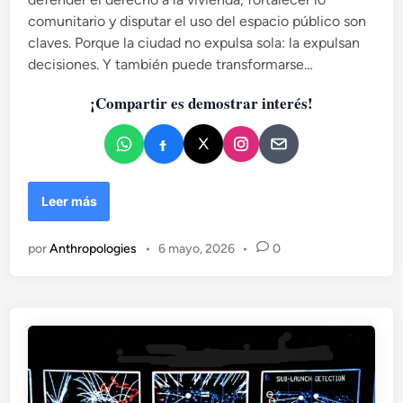
ñ
comunitario y disputar el uso del espacio público son
o
claves. Porque la ciudad no expulsa sola: la expulsan
l
decisiones. Y también puede transformarse…
a
.
¡Compartir es demostrar interés!
U
n
a
v
i
s
“
Leer más
i
L
ó
A
por
Anthropologies
•
6 mayo, 2026
•
0
n
C
a
I
n
U
t
D
r
A
o
D
p
N
o
O