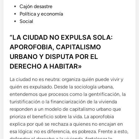
P
a
Cajón desastre
t
u
Política y economía
u
b
Social
r
l
a
i
“LA CIUDAD NO EXPULSA SOLA:
d
c
e
APOROFOBIA, CAPITALISMO
a
l
URBANO Y DISPUTA POR EL
d
a
s
DERECHO A HABITAR»
o
o
e
c
La ciudad no es neutra: organiza quién puede vivir y
n
i
quién es expulsado. Desde la sociología urbana,
e
entendemos que procesos como la gentrificación, la
d
turistificación o la financiarización de la vivienda
a
responden a un modelo de capitalismo urbano que
d
prioriza el beneficio sobre la vida. La aporofobia
e
s
explica por qué se rechaza a quienes no encajan en
p
esa lógica: no es diferencia, es pobreza. Frente a esto,
a
defender el derecho a la vivienda, fortalecer lo