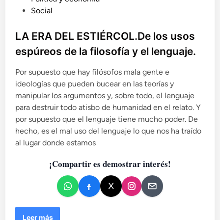
r
b
Social
i
l
a
i
LA ERA DEL ESTIÉRCOL.De los usos
d
c
e
espúreos de la filosofía y el lenguaje.
a
l
d
“
Por supuesto que hay filósofos mala gente e
l
o
ideologías que pueden bucear en las teorías y
o
e
manipular los argumentos y, sobre todo, el lenguaje
s
n
para destruir todo atisbo de humanidad en el relato. Y
e
por supuesto que el lenguaje tiene mucho poder. De
s
hecho, es el mal uso del lenguaje lo que nos ha traído
p
a
al lugar donde estamos
ñ
¡Compartir es demostrar interés!
o
l
e
s
p
r
L
Leer más