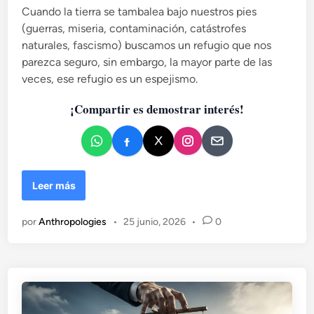
n
Cuando la tierra se tambalea bajo nuestros pies
c
t
(guerras, miseria, contaminación, catástrofes
a
e
naturales, fascismo) buscamos un refugio que nos
d
,
parezca seguro, sin embargo, la mayor parte de las
o
n
veces, ese refugio es un espejismo.
a
e
d
n
¡Compartir es demostrar interés!
i
e
l
e
s
e
E
Leer más
c
l
h
f
por
Anthropologies
•
25 junio, 2026
•
0
a
a
.
l
s
o
r
e