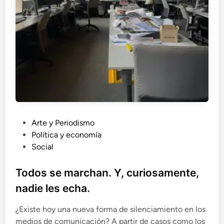
P
Arte y Periodismo
u
Política y economía
b
Social
l
i
Todos se marchan. Y, curiosamente,
c
nadie les echa.
a
d
¿Existe hoy una nueva forma de silenciamiento en los
o
medios de comunicación? A partir de casos como los