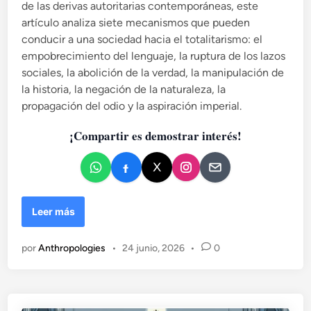
de las derivas autoritarias contemporáneas, este
d
e
artículo analiza siete mecanismos que pueden
n
conducir a una sociedad hacia el totalitarismo: el
empobrecimiento del lenguaje, la ruptura de los lazos
sociales, la abolición de la verdad, la manipulación de
la historia, la negación de la naturaleza, la
propagación del odio y la aspiración imperial.
¡Compartir es demostrar interés!
L
Leer más
a
s
por
Anthropologies
•
24 junio, 2026
•
0
7
f
a
s