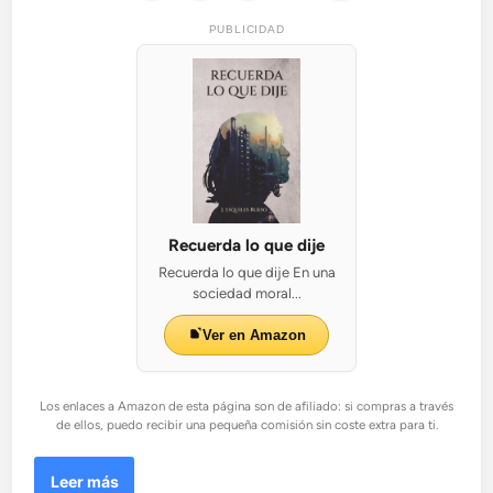
l
PUBLICIDAD
a
c
i
ó
n
d
e
l
a
v
Recuerda lo que dije
e
Recuerda lo que dije En una
r
sociedad moral...
d
a
Ver en Amazon
d
Los enlaces a Amazon de esta página son de afiliado: si compras a través
de ellos, puedo recibir una pequeña comisión sin coste extra para ti.
¿
Leer más