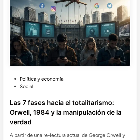
f
u
g
i
o
d
e
l
a
e
s
p
P
Política y economía
i
u
Social
r
i
b
t
l
Las 7 fases hacia el totalitarismo:
u
i
Orwell, 1984 y la manipulación de la
a
c
l
verdad
a
i
d
d
A partir de una re-lectura actual de George Orwell y
o
a