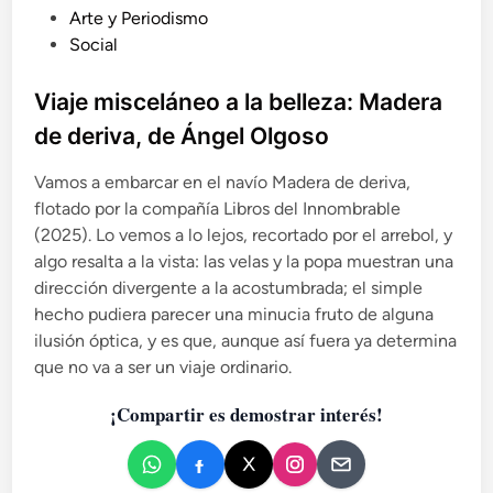
r
P
Arte y Periodismo
a
u
Social
c
b
i
a
l
Viaje misceláneo a la belleza: Madera
c
i
de deriva, de Ángel Olgoso
o
c
m
a
Vamos a embarcar en el navío Madera de deriva,
o
d
flotado por la compañía Libros del Innombrable
r
o
e
(2025). Lo vemos a lo lejos, recortado por el arrebol, y
e
l
algo resalta a la vista: las velas y la popa muestran una
a
n
dirección divergente a la acostumbrada; el simple
t
hecho pudiera parecer una minucia fruto de alguna
o
ilusión óptica, y es que, aunque así fuera ya determina
q
que no va a ser un viaje ordinario.
u
e
¡Compartir es demostrar interés!
s
o
s
t