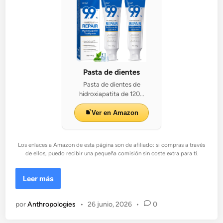
Pasta de dientes
Pasta de dientes de
hidroxiapatita de 120...
Ver en Amazon
Los enlaces a Amazon de esta página son de afiliado: si compras a través
de ellos, puedo recibir una pequeña comisión sin coste extra para ti.
T
Leer más
o
d
por
Anthropologies
•
26 junio, 2026
•
0
o
s