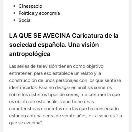
x
s
P
Cinespacio
t
u
u
r
Política y economía
s
e
b
Social
o
m
l
s
a
e
i
LA QUE SE AVECINA Caricatura de la
d
s
c
sociedad española. Una visión
e
p
a
r
ú
antropológica
d
e
r
o
c
e
Las series de televisión tienen como objetivo
h
e
o
entretener, para eso establece un relato y la
a
n
s
construcción de unos personajes con los que sentirse
e
d
u
identificados. Para no divagar en análisis someros
e
r
sobre los distintos tipos de series, me centraré la que
l
o
a
es objeto de este análisis que tiene unas
p
f
características concretas con las que ha conseguido
e
i
estar en antena cerca de veinte años, esta serie es “La
a
l
que se avecina”.
o