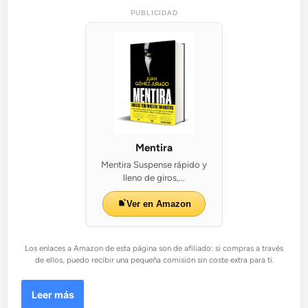
PUBLICIDAD
Mentira
Mentira Suspense rápido y
lleno de giros,...
Ver en Amazon
Los enlaces a Amazon de esta página son de afiliado: si compras a través
de ellos, puedo recibir una pequeña comisión sin coste extra para ti.
K
Leer más