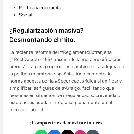
l
a
P
Política y economía
l
l
u
Social
e
a
z
b
d
a
e
l
¿Regularización masiva?
:
s
i
Desmontando el mito.
M
i
c
a
g
a
La reciente reforma del #ReglamentoExtranjería
d
u
d
e
(#RealDecreto1155) trasciende la mera modificación
a
o
r
l
burocrática para proponer un cambio de paradigma en
a
e
d
la política migratoria española. Jurídicamente, la
d
a
n
norma apuesta por la #SeguridadJurídica al unificar y
e
d
simplificar las figuras de #Arraigo, facilitando que
d
.
personas en situación de irregularidad sobrevenida o
e
estudiantes puedan integrarse plenamente en el
r
i
mercado laboral.
v
¡Compartir es demostrar interés!
a
,