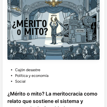
e
s
h
a
c
i
a
e
l
t
o
t
a
l
P
Cajón desastre
i
u
Política y economía
t
a
b
Social
r
l
i
i
¿Mérito o mito? La meritocracia como
s
c
relato que sostiene el sistema y
m
a
o