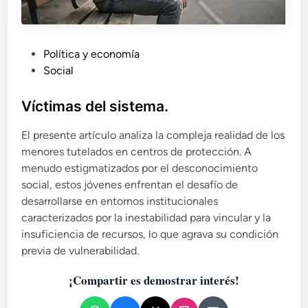
P
Política y economía
u
Social
b
l
Víctimas del sistema.
i
El presente artículo analiza la compleja realidad de los
c
menores tutelados en centros de protección. A
a
menudo estigmatizados por el desconocimiento
d
social, estos jóvenes enfrentan el desafío de
o
desarrollarse en entornos institucionales
e
caracterizados por la inestabilidad para vincular y la
n
insuficiencia de recursos, lo que agrava su condición
previa de vulnerabilidad.
¡Compartir es demostrar interés!