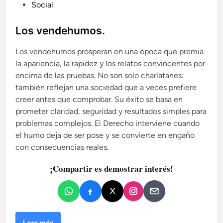
P
Social
u
b
Los vendehumos.
l
Los vendehumos prosperan en una época que premia
i
la apariencia, la rapidez y los relatos convincentes por
c
encima de las pruebas. No son solo charlatanes:
a
también reflejan una sociedad que a veces prefiere
d
creer antes que comprobar. Su éxito se basa en
o
prometer claridad, seguridad y resultados simples para
e
problemas complejos. El Derecho interviene cuando
n
el humo deja de ser pose y se convierte en engaño
con consecuencias reales.
¡Compartir es demostrar interés!
L
Leer más