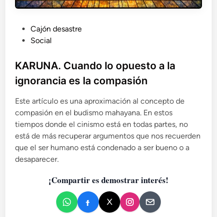
i
v
a
P
Cajón desastre
?
u
Social
D
e
b
s
l
KARUNA. Cuando lo opuesto a la
m
i
ignorancia es la compasión
o
c
n
a
Este artículo es una aproximación al concepto de
t
d
a
compasión en el budismo mahayana. En estos
o
n
tiempos donde el cinismo está en todas partes, no
d
e
está de más recuperar argumentos que nos recuerden
o
n
que el ser humano está condenado a ser bueno o a
e
desaparecer.
l
m
¡Compartir es demostrar interés!
i
t
o
.