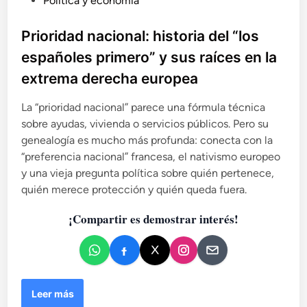
Política y economía
l
i
a
c
Prioridad nacional: historia del “los
i
a
g
españoles primero” y sus raíces en la
d
n
extrema derecha europea
o
o
r
e
La “prioridad nacional” parece una fórmula técnica
a
n
sobre ayudas, vivienda o servicios públicos. Pero su
n
c
genealogía es mucho más profunda: conecta con la
i
“preferencia nacional” francesa, el nativismo europeo
a
y una vieja pregunta política sobre quién pertenece,
e
quién merece protección y quién queda fuera.
s
l
¡Compartir es demostrar interés!
a
c
o
m
p
P
Leer más
a