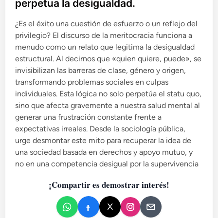
perpetua la desigualdad.
d
:
o
O
¿Es el éxito una cuestión de esfuerzo o un reflejo del
r
e
privilegio? El discurso de la meritocracia funciona a
w
n
menudo como un relato que legitima la desigualdad
e
estructural. Al decirnos que «quien quiere, puede», se
l
l
invisibilizan las barreras de clase, género y origen,
,
transformando problemas sociales en culpas
1
individuales. Esta lógica no solo perpetúa el statu quo,
9
sino que afecta gravemente a nuestra salud mental al
8
generar una frustración constante frente a
4
expectativas irreales. Desde la sociología pública,
y
urge desmontar este mito para recuperar la idea de
l
a
una sociedad basada en derechos y apoyo mutuo, y
m
no en una competencia desigual por la supervivencia
a
n
¡Compartir es demostrar interés!
i
p
u