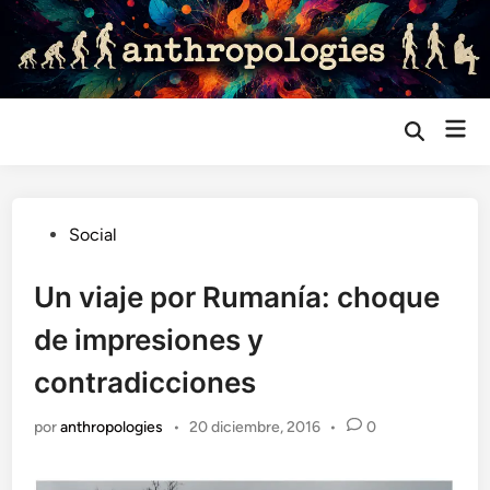
Saltar
al
contenido
Me
Abrir
búsqueda
prin
Publicado
Social
en
Un viaje por Rumanía: choque
de impresiones y
contradicciones
por
anthropologies
•
20 diciembre, 2016
•
0