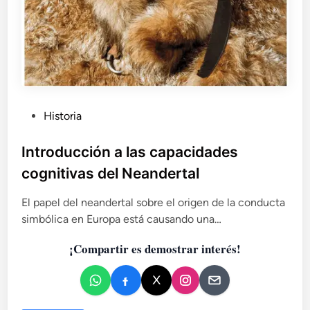
P
Historia
u
b
Introducción a las capacidades
l
cognitivas del Neandertal
i
c
El papel del neandertal sobre el origen de la conducta
a
simbólica en Europa está causando una…
d
¡Compartir es demostrar interés!
o
e
n