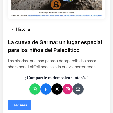
P
Historia
u
b
La cueva de Garma: un lugar especial
l
para los niños del Paleolítico
i
c
Las pisadas, que han pasado desapercibidas hasta
a
ahora por el difícil acceso a la cueva, pertenecen…
d
¡Compartir es demostrar interés!
o
e
n
L
Leer más
a