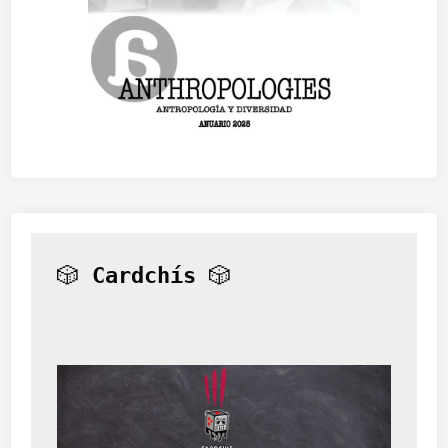
🎲 
Cardchís
 🎲