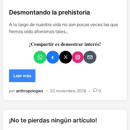
i
u
d
b
Desmontando la prehistoria
a
l
d
A lo largo de nuestra vida no son pocas veces las que
i
e
hemos oído aforismos tales…
c
s
a
c
¡Compartir es demostrar interés!
d
o
g
o
n
e
i
n
t
D
Leer más
i
e
v
s
a
por
anthropologies
•
23 noviembre, 2018
•
0
m
s
o
d
n
e
t
l
a
¡No te pierdas ningún artículo!
N
n
e