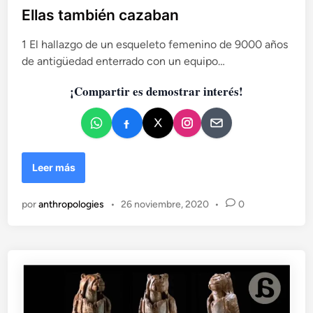
n
b
Ellas también cazaban
l
l
a
1 El hallazgo de un esqueleto femenino de 9000 años
i
p
de antigüedad enterrado con un equipo…
c
r
a
e
¡Compartir es demostrar interés!
h
d
i
o
s
e
t
n
o
E
Leer más
r
l
i
l
a
por
anthropologies
•
26 noviembre, 2020
•
0
a
s
t
a
m
b
i