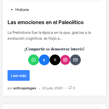
s
t
P
Historia
e
u
i
b
Las emociones en el Paleolítico
n
l
S
La Prehistoria fue la época en la que, gracias a la
i
t
evolución cognitiva, se forjó a…
c
a
d
a
¡Compartir es demostrar interés!
e
d
l
o
:
e
m
n
á
s
L
Leer más
q
a
u
s
por
anthropologies
•
22 julio, 2020
•
0
e
e
u
m
n
o
a
c