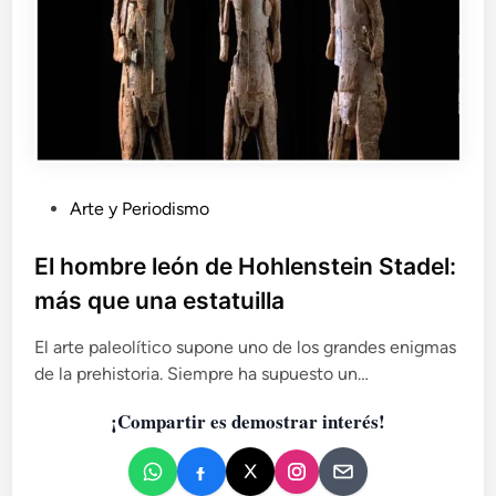
é
n
c
a
z
a
b
a
n
P
Arte y Periodismo
u
b
El hombre león de Hohlenstein Stadel:
l
más que una estatuilla
i
c
El arte paleolítico supone uno de los grandes enigmas
a
de la prehistoria. Siempre ha supuesto un…
d
¡Compartir es demostrar interés!
o
e
n