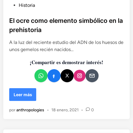
s
P
Historia
p
u
e
b
El ocre como elemento simbólico en la
c
i
l
prehistoria
a
i
l
c
A la luz del reciente estudio del ADN de los huesos de
p
a
unos gemelos recién nacidos…
a
d
r
¡Compartir es demostrar interés!
o
a
e
l
o
n
s
n
E
i
Leer más
l
ñ
o
o
por
anthropologies
•
18 enero, 2021
•
0
c
s
r
d
e
e
c
l