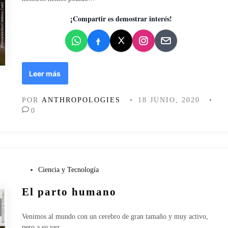
y
d
e
o
¡Compartir es demostrar interés!
s
e
t
n
i
l
o
L
Leer más
d
a
e
c
v
POR
ANTHROPOLOGIES
•
18 JUNIO, 2020
•
u
i
0
a
d
r
a
e
n
t
e
P
Ciencia y Tecnología
n
u
El parto humano
a
b
e
l
n
i
Venimos al mundo con un cerebro de gran tamaño y muy activo,
l
c
pero a su vez…