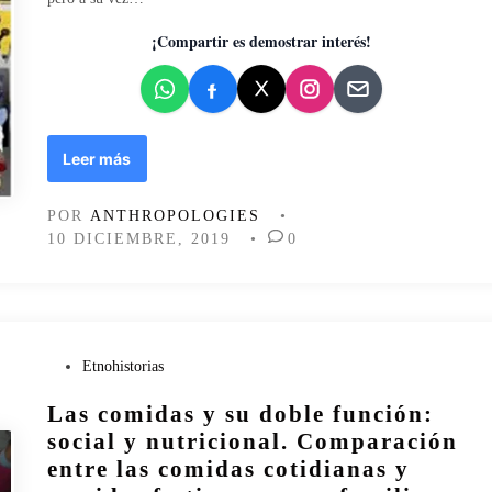
a
a
f
d
¡Compartir es demostrar interés!
u
o
n
e
c
n
i
ó
E
Leer más
n
l
s
p
POR
ANTHROPOLOGIES
•
o
a
10 DICIEMBRE, 2019
•
0
c
r
i
t
a
o
l
h
d
u
e
m
P
Etnohistorias
l
a
u
a
Las comidas y su doble función:
n
b
a
o
l
social y nutricional. Comparación
l
i
entre las comidas cotidianas y
i
c