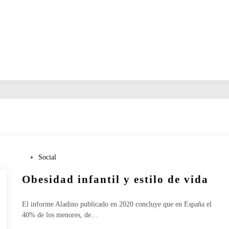
P
Social
u
Obesidad infantil y estilo de vida
b
l
i
El informe Aladino publicado en 2020 concluye que en España el
c
40% de los menores, de…
a