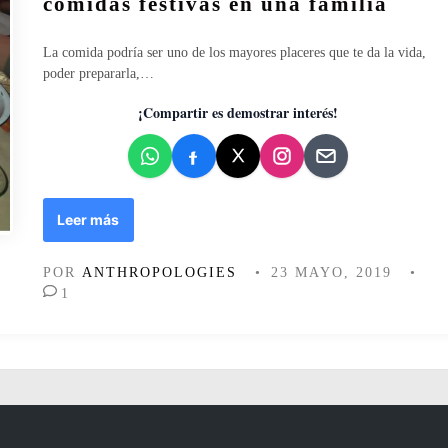
comidas festivas en una familia
m
a
e
d
n
o
La comida podría ser uno de los mayores placeres que te da la vida,
t
e
poder prepararla,…
a
n
c
¡Compartir es demostrar interés!
i
ó
n
L
Leer más
a
s
POR
ANTHROPOLOGIES
•
23 MAYO, 2019
•
c
1
o
m
i
d
a
s
y