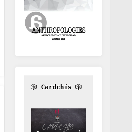
🎲 
Cardchís
 🎲