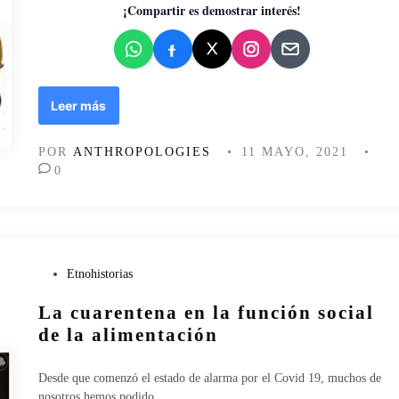
d
¡Compartir es demostrar interés!
o
e
n
O
Leer más
b
e
POR
ANTHROPOLOGIES
•
11 MAYO, 2021
•
s
0
i
d
a
d
i
n
P
Etnohistorias
f
u
La cuarentena en la función social
a
b
n
l
de la alimentación
t
i
i
c
Desde que comenzó el estado de alarma por el Covid 19, muchos de
l
a
nosotros hemos podido…