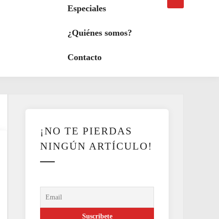
búsqueda
a
Especiales
modo
oscuro
¿Quiénes somos?
Contacto
¡NO TE PIERDAS
NINGÚN ARTÍCULO!