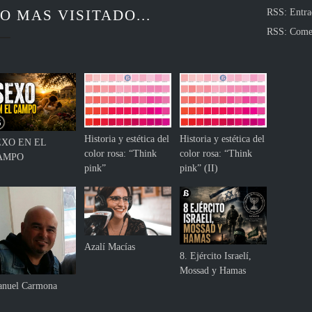
s
O MAS VISITADO...
RSS: Entra
u
d
RSS: Come
o
b
l
e
f
u
n
Historia y estética del
Historia y estética del
EXO EN EL
c
color rosa: “Think
color rosa: “Think
AMPO
i
pink”
pink” (II)
ó
n
:
s
o
Azalí Macías
c
8. Ejército Israelí,
i
Mossad y Hamas
a
nuel Carmona
l
y