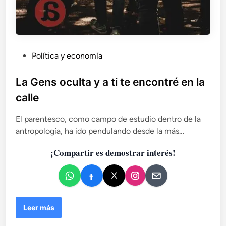
P
Política y economía
u
b
La Gens oculta y a ti te encontré en la
l
calle
i
c
El parentesco, como campo de estudio dentro de la
a
antropología, ha ido pendulando desde la más…
d
¡Compartir es demostrar interés!
o
e
n
L
Leer más
a