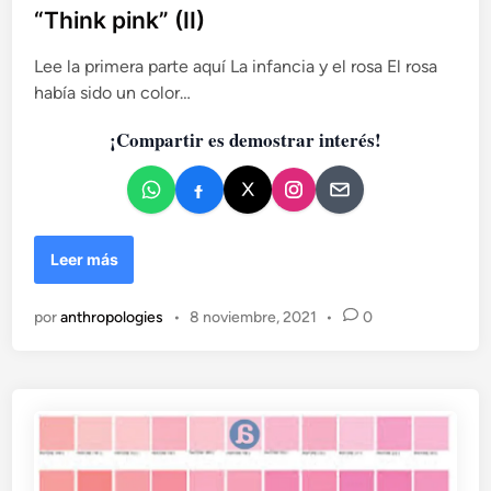
l
“Think pink” (II)
r
i
é
c
Lee la primera parte aquí La infancia y el rosa El rosa
e
a
n
había sido un color…
d
l
a
¡Compartir es demostrar interés!
o
c
e
a
n
l
l
e
H
Leer más
i
s
por
anthropologies
•
8 noviembre, 2021
•
0
t
o
r
i
a
y
e
s