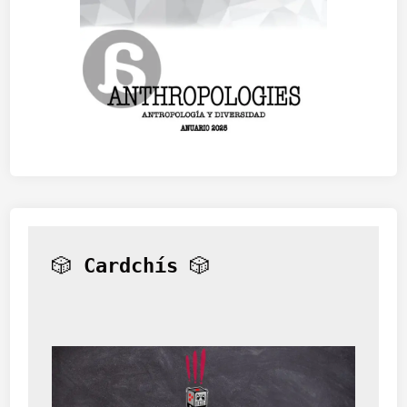
🎲 
Cardchís
 🎲