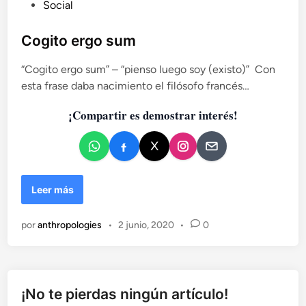
P
Social
l
u
c
b
o
Cogito ergo sum
l
l
o
“Cogito ergo sum” – “pienso luego soy (existo)” Con
i
r
esta frase daba nacimiento el filósofo francés…
c
r
a
o
¡Compartir es demostrar interés!
d
s
o
a
e
:
“
n
T
C
Leer más
h
o
i
g
n
por
anthropologies
•
2 junio, 2020
•
0
i
k
t
p
o
i
e
n
r
¡No te pierdas ningún artículo!
k
g