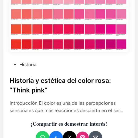
t
é
t
i
c
a
d
e
l
P
c
Historia
o
u
l
b
Historia y estética del color rosa:
o
l
“Think pink”
r
i
r
c
Introducción El color es una de las percepciones
o
a
s
sensoriales que más reacciones despierta en el ser…
d
a
:
¡Compartir es demostrar interés!
o
“
e
T