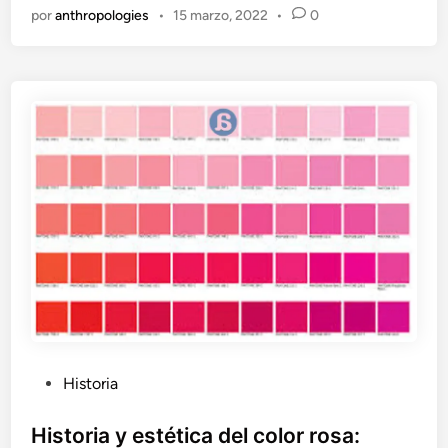
G
por
anthropologies
•
15 marzo, 2022
•
0
e
n
s
o
c
u
l
t
a
y
a
t
i
t
e
e
n
P
c
Historia
o
u
n
b
Historia y estética del color rosa:
t