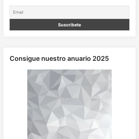
”
o
s
u
m
Consigue nuestro anuario 2025