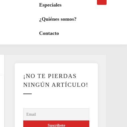
búsqueda
a
Especiales
modo
oscuro
¿Quiénes somos?
Contacto
¡NO TE PIERDAS
NINGÚN ARTÍCULO!