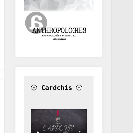
🎲 
Cardchís
 🎲