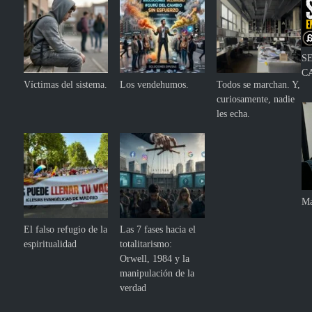
S
C
Víctimas del sistema.
Los vendehumos.
Todos se marchan. Y,
curiosamente, nadie
les echa.
Ma
El falso refugio de la
Las 7 fases hacia el
espiritualidad
totalitarismo:
Orwell, 1984 y la
manipulación de la
verdad