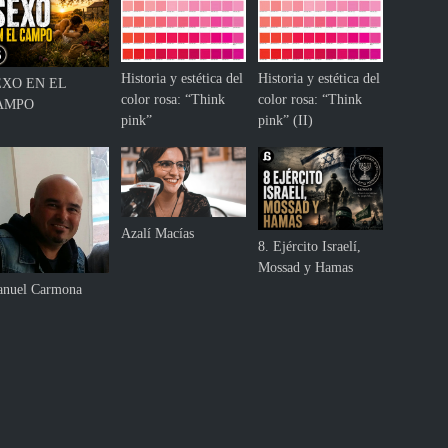
i
d
a
d
Historia y estética del
Historia y estética del
EXO EN EL
y
color rosa: “Think
color rosa: “Think
AMPO
l
pink”
pink” (II)
a
i
n
f
a
Azalí Macías
n
8. Ejército Israelí,
c
Mossad y Hamas
i
nuel Carmona
a