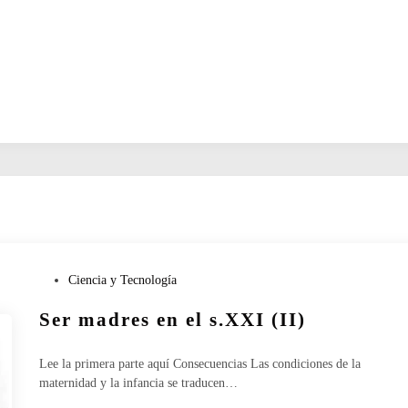
P
Ciencia y Tecnología
u
Ser madres en el s.XXI (II)
b
l
i
Lee la primera parte aquí Consecuencias Las condiciones de la
c
maternidad y la infancia se traducen…
a