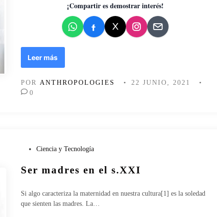
d
¡Compartir es demostrar interés!
o
e
n
S
Leer más
e
r
POR
ANTHROPOLOGIES
•
22 JUNIO, 2021
•
m
0
a
d
r
e
s
e
P
Ciencia y Tecnología
n
u
Ser madres en el s.XXI
e
b
l
l
s
i
Si algo caracteriza la maternidad en nuestra cultura[1] es la soledad
.
c
que sienten las madres. La…
X
a