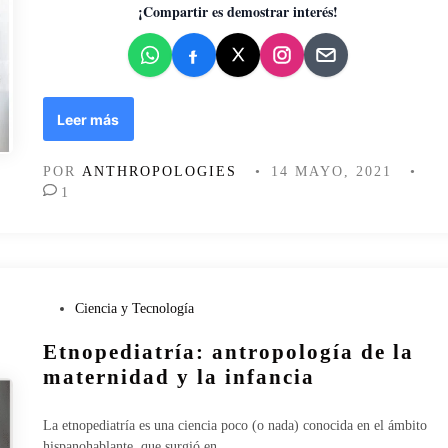
X
d
¡Compartir es demostrar interés!
I
o
(
e
I
n
I
)
S
Leer más
e
r
POR
ANTHROPOLOGIES
•
14 MAYO, 2021
•
m
1
a
d
r
e
s
e
P
Ciencia y Tecnología
n
u
Etnopediatría: antropología de la
e
b
l
l
maternidad y la infancia
s
i
.
c
La etnopediatría es una ciencia poco (o nada) conocida en el ámbito
X
a
hispanohablante, que surgió en…