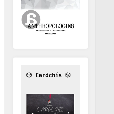
🎲 
Cardchís
 🎲