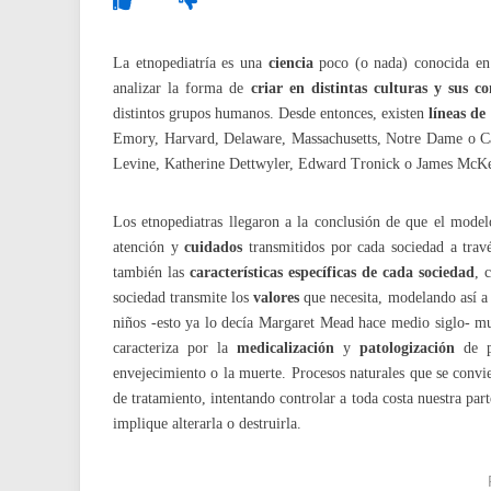
La etnopediatría es una
ciencia
poco (o nada) conocida en 
analizar la forma de
criar en distintas culturas y sus c
distintos grupos humanos. Desde entonces, existen
líneas de
Emory, Harvard, Delaware, Massachusetts, Notre Dame o Cal
Levine, Katherine Dettwyler, Edward Tronick o James McK
Los etnopediatras llegaron a la conclusión de que el mode
atención y
cuidados
transmitidos por cada sociedad a travé
también las
características específicas de cada sociedad
, 
sociedad transmite los
valores
que necesita, modelando así a 
niños -esto ya lo decía Margaret Mead hace medio siglo- m
caracteriza por la
medicalización
y
patologización
de p
envejecimiento o la muerte. Procesos naturales que se conv
de tratamiento, intentando controlar a toda costa nuestra par
implique alterarla o destruirla.