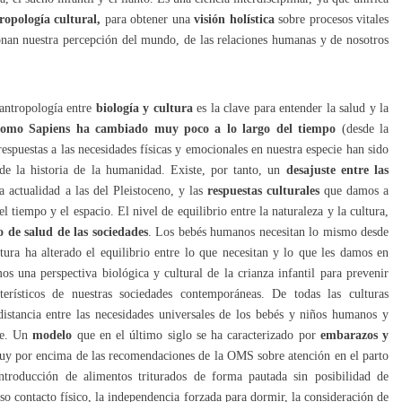
tropología cultural,
para obtener una
visión holística
sobre procesos vitales
onan nuestra percepción del mundo, de las relaciones humanas y de nosotros
antropología entre
biología y cultura
es la clave para entender la salud y la
Homo Sapiens ha cambiado muy poco a lo largo del tiempo
(desde la
respuestas a las necesidades físicas y emocionales en nuestra especie han sido
 de la historia de la humanidad. Existe, por tanto, un
desajuste entre las
la actualidad a las del Pleistoceno, y las
respuestas culturales
que damos a
l tiempo y el espacio. El nivel de equilibrio entre la naturaleza y la cultura,
o de salud de las sociedades
. Los bebés humanos necesitan lo mismo desde
tura ha alterado el equilibrio entre lo que necesitan y lo que les damos en
os una perspectiva biológica y cultural de la crianza infantil para prevenir
erísticos de nuestras sociedades contemporáneas. De todas las culturas
istancia entre las necesidades universales de los bebés y niños humanos y
nte. Un
modelo
que en el último siglo se ha caracterizado por
embarazos y
y por encima de las recomendaciones de la OMS sobre atención en el parto
introducción de alimentos triturados de forma pautada sin posibilidad de
so contacto físico, la independencia forzada para dormir, la consideración de