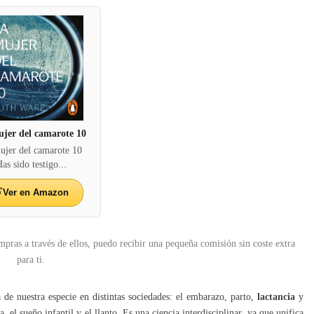
jer del camarote 10
ujer del camarote 10
as sido testigo...
Ver en Amazon
mpras a través de ellos, puedo recibir una pequeña comisión sin coste extra
para ti.
 de nuestra especie en distintas sociedades: el embarazo, parto,
lactancia
y
a, el sueño infantil y el llanto. Es una ciencia interdisciplinar, ya que unifica