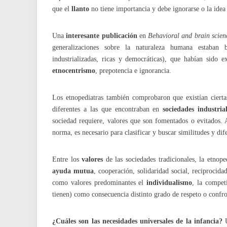
que el
llanto
no tiene importancia y debe ignorarse o la idea
Una
interesante publicación
en
Behavioral and brain scien
generalizaciones sobre la naturaleza humana estaban
industrializadas, ricas y democráticas), que habían sido
etnocentrismo
, prepotencia e ignorancia.
Los etnopediatras también comprobaron que existían ciert
diferentes a las que encontraban en
sociedades industria
sociedad requiere, valores que son fomentados o evitados. 
norma, es necesario para clasificar y buscar similitudes y di
Entre los
valores
de las sociedades tradicionales, la etnop
ayuda mutua
, cooperación, solidaridad social, reciprocida
como valores predominantes el
individualismo
, la compet
tienen) como consecuencia distinto grado de respeto o confro
¿Cuáles son las
necesidades universales de la infancia?
U