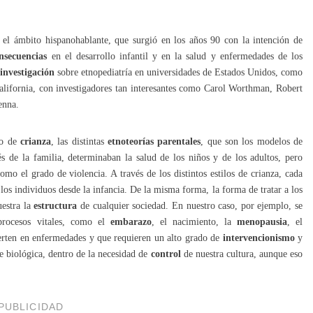
el ámbito hispanohablante, que surgió en los años 90 con la intención de
onsecuencias
en el desarrollo infantil y en la salud y enfermedades de los
 investigación
sobre etnopediatría en universidades de Estados Unidos, como
ifornia, con investigadores tan interesantes como Carol Worthman, Robert
enna.
lo de
crianza
, las distintas
etnoteorías parentales
, que son los modelos de
s de la familia, determinaban la salud de los niños y de los adultos, pero
como el grado de violencia. A través de los distintos estilos de crianza, cada
los individuos desde la infancia. De la misma forma, la forma de tratar a los
uestra la
estructura
de cualquier sociedad. En nuestro caso, por ejemplo, se
rocesos vitales, como el
embarazo
, el nacimiento, la
menopausia
, el
ierten en enfermedades y que requieren un alto grado de
intervencionismo
y
te biológica, dentro de la necesidad de
control
de nuestra cultura, aunque eso
PUBLICIDAD