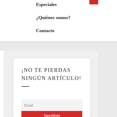
búsqueda
a
Especiales
modo
oscuro
¿Quiénes somos?
Contacto
¡NO TE PIERDAS
NINGÚN ARTÍCULO!