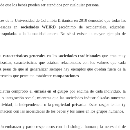
 de que los bebés pueden ser atendidos por cualquier persona.
ces
de la Universidad de Columbia Británica en 2010 demostró que todas las
 basadas en
sociedades WEIRD
(acrónimo de occidentales, educadas,
 extrapoladas a la humanidad entera. No sé si existe un mayor ejemplo de
as
características generales
en las
sociedades tradicionales
que eran muy
lizadas
, características que estaban relacionadas con los valores que cada
A pesar de que al generalizar siempre hay ejemplos que quedan fuera de la
ferencias que permitan establecer
comparaciones
.
ediatría comprobó el
énfasis en el grupo
por encima de cada individuo, la
d o integración social; mientras que las sociedades industrializadas muestran
itividad, la independencia o la
propiedad privada
. Estos rasgos tenían (y
ntación con las necesidades de los bebés y los niños en los grupos humanos.
n embarazo y parto respetuosos con la fisiología humana, la necesidad de