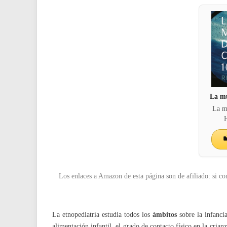
La mu
La m
H
Los enlaces a Amazon de esta página son de afiliado: si co
La etnopediatría estudia todos los
ámbitos
sobre la infancia
alimentación infantil, el grado de contacto físico en la crianz