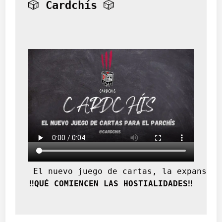
🎲 
Cardchís
 🎲
 El nuevo juego de cartas, la expansión
‼️QUÉ COMIENCEN LAS HOSTIALIDADES‼️