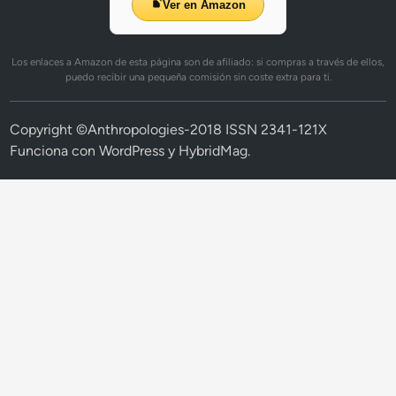
Ver en Amazon
Los enlaces a Amazon de esta página son de afiliado: si compras a través de ellos,
puedo recibir una pequeña comisión sin coste extra para ti.
Copyright ©Anthropologies-2018 ISSN 2341-121X
Funciona con
WordPress
y
HybridMag
.