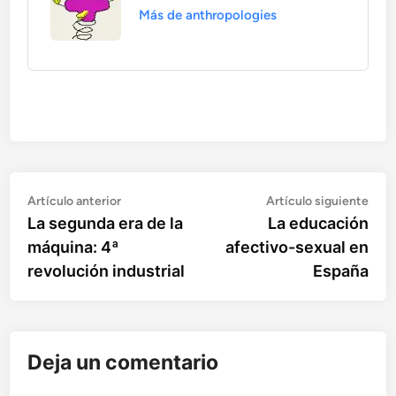
Más de anthropologies
Artículo
Artí
Navegación
Artículo anterior
Artículo siguiente
anterior:
sigu
La segunda era de la
La educación
de
máquina: 4ª
afectivo-sexual en
entradas
revolución industrial
España
Deja un comentario