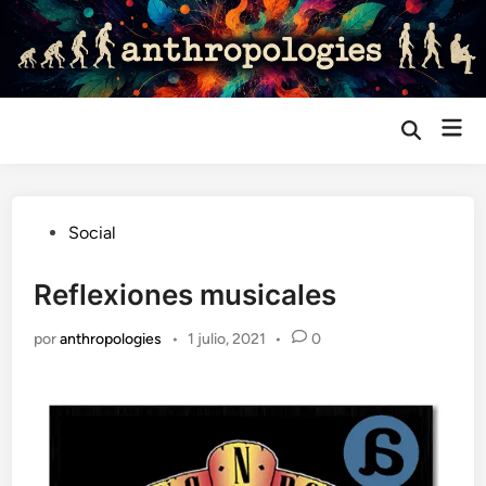
Saltar
al
contenido
Me
Abrir
búsqueda
prin
Publicado
Social
en
Reflexiones musicales
por
anthropologies
•
1 julio, 2021
•
0