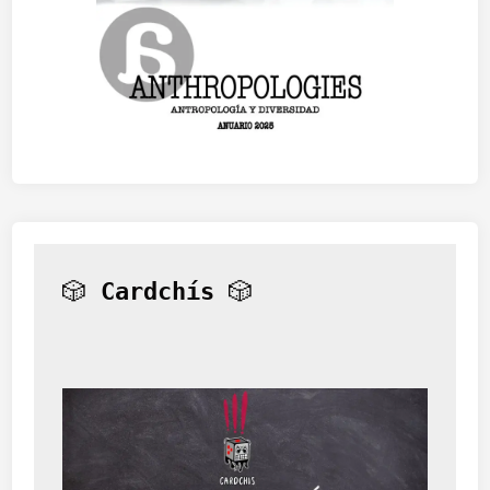
🎲 
Cardchís
 🎲