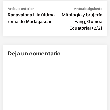
Artículo
Artí
Navegación
Artículo anterior
Artículo siguiente
anterior:
sigu
Ranavalona I: la última
Mitología y brujería
de
reina de Madagascar
Fang, Guinea
entradas
Ecuatorial (2/2)
Deja un comentario