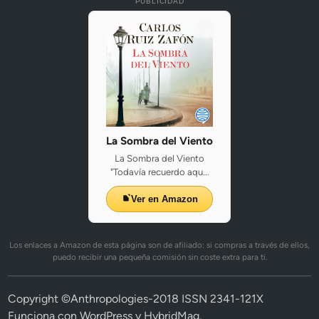
PUBLICIDAD
La Sombra del Viento
La Sombra del Viento
"Todavía recuerdo aqu...
Ver en Amazon
Los enlaces a Amazon de esta página son de afiliado: si compras a través de ellos,
puedo recibir una pequeña comisión sin coste extra para ti.
Copyright ©Anthropologies-2018 ISSN 2341-121X
Funciona con
WordPress
y
HybridMag
.