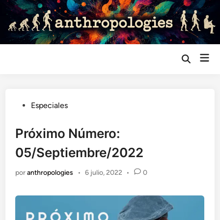
Saltar
al
contenido
Me
Abrir
búsqueda
prin
Publicado
Especiales
en
Próximo Número:
05/Septiembre/2022
por
anthropologies
•
6 julio, 2022
•
0