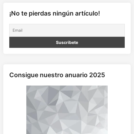
a
l
¡No te pierdas ningún artículo!
a
d
a
e
d
u
c
a
t
Consigue nuestro anuario 2025
i
v
a