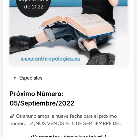
P
Especiales
u
b
Próximo Número:
l
05/Septiembre/2022
i
c
🚨¡Os anunciamos la nueva fecha para el próximo
a
número! 📍¡NOS VEMOS EL 5 DE SEPTIEMBRE DE…
d
¡Compartir es demostrar interés!
o