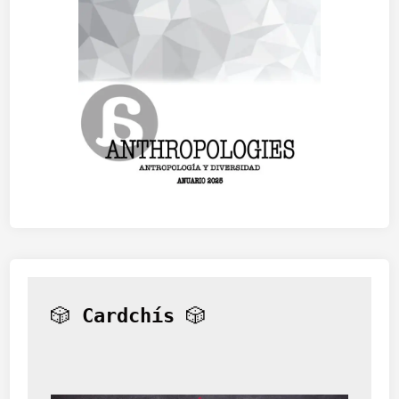
🎲 
Cardchís
 🎲