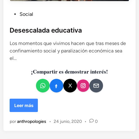
S
e
P
Social
p
u
t
b
Desescalada educativa
i
l
e
Los momentos que vivimos hacen que tras meses de
i
m
b
confinamiento social y paralización económica sea
c
r
el…
a
e
d
/
¡Compartir es demostrar interés!
o
2
e
0
n
2
2
D
Leer más
e
s
por
anthropologies
•
24 junio, 2020
•
0
e
s
c