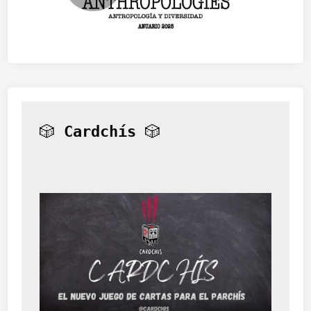
🎲 
Cardchís
 🎲