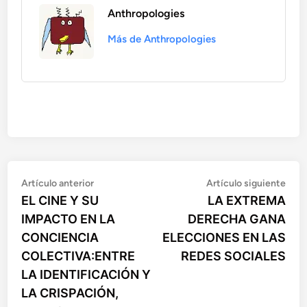
Anthropologies
Más de Anthropologies
Artículo
Artí
Navegación
Artículo anterior
Artículo siguiente
anterior:
sigu
EL CINE Y SU
LA EXTREMA
de
IMPACTO EN LA
DERECHA GANA
entradas
CONCIENCIA
ELECCIONES EN LAS
COLECTIVA:ENTRE
REDES SOCIALES
LA IDENTIFICACIÓN Y
LA CRISPACIÓN,