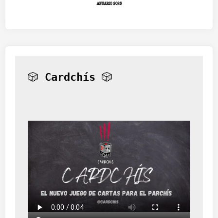
🎲 
Cardchís
 🎲