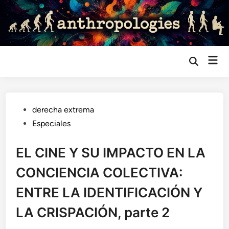
Saltar
al
contenido
Me
Abrir
búsqueda
prin
Publicado
derecha extrema
en
Especiales
EL CINE Y SU IMPACTO EN LA
CONCIENCIA COLECTIVA:
ENTRE LA IDENTIFICACIÓN Y
LA CRISPACIÓN, parte 2