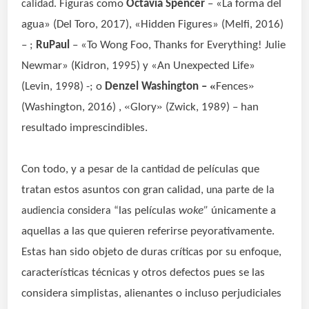
Figuras como
Octavia Spencer
– «La forma del
calidad.
agua» (Del Toro, 2017), «Hidden Figures» (Melfi, 2016)
– ;
RuPaul
– «To Wong Foo, Thanks for Everything! Julie
Newmar» (Kidron, 1995) y «An Unexpected Life»
«
»
(Levin, 1998) -; o
Denzel Washington –
Fences
«
»
(Washington, 2016) ,
Glory
(Zwick, 1989) – han
resultado imprescindibles.
Con todo, y a pesar
de películas que
de la cantidad
tratan estos asuntos con gran calidad,
una parte de la
las películas
woke”
únicamente
a
audiencia considera “
aquellas a las que quieren referirse peyorativamente.
Estas han sido objeto de duras críticas por su enfoque,
características técnicas y otros defectos pues se las
considera simplistas, alienantes o incluso perjudiciales