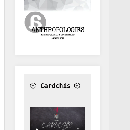
🎲 
Cardchís
 🎲