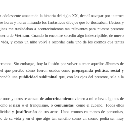
 adolescente amante de la historia del siglo XX, decidí navegar por internet
é horas y horas mirando los fantásticos dibujos que lo ilustraban:
Hechos y
nas me trasladaban a acontecimientos tan relevantes para nuestro presente
Guerra de
Vietnam
. Cuando lo encontré sucedió algo indescriptible, de nuevo
 vida, y como un niño volví a recordar cada uno de los cromos que tantas
romos. Sin embargo, hoy la ilusión por volver a tener aquellos álbumes de
 el que percibo cómo fueron usados como
propaganda política, social y
escondía una
publicidad subliminal
que, con los ojos del presente, sale a la
ue unos y otros se acusan de
adoctrinamiento
vienen a mi cabeza algunos de
 como el
nazi
o el franquismo, o
comunistas
, como el cubano. Todos ellos
licidad y
justificación
de sus actos. Unos cromos en manos de personitas,
ido de su vida y en el que algo tan sencillo como un cromo podía ser muy