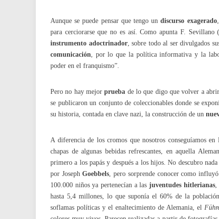
Aunque se puede pensar que tengo un
discurso exagerado
para cerciorarse que no es así. Como apunta F. Sevillano (
instrumento adoctrinador
, sobre todo al ser divulgados su
comunicación
, por lo que la política informativa y la la
poder en el franquismo”.
Pero no hay mejor
prueba
de lo que digo que volver a abrir
se publicaron un conjunto de coleccionables donde se expon
su historia, contada en clave nazi, la construcción de un
nuev
A diferencia de los cromos que nosotros conseguíamos en lo
chapas de algunas bebidas refrescantes, en aquella Alema
primero a los papás y después a los hijos. No descubro nada 
por Joseph
Goebbels
, pero sorprende conocer como influyó 
100.000 niños ya pertenecían a las
juventudes hitlerianas
,
hasta 5,4 millones, lo que suponía el 60% de la població
soflamas políticas y el enaltecimiento de Alemania, el
Führ
colores muy vivos. Parecen realizadas a partir de fotografías