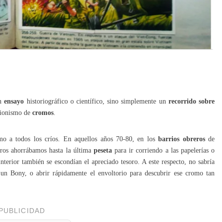
un
ensayo
historiográfico o científico, sino simplemente un
recorrido sobre
cionismo de
cromos
.
o a todos los críos. En aquellos años 70-80, en los
barrios obreros
de
tros ahorrábamos hasta la última
peseta
para ir corriendo a las papelerías o
terior también se escondían el apreciado tesoro. A este respecto, no sabría
o un Bony, o abrir rápidamente el envoltorio para descubrir ese cromo tan
PUBLICIDAD