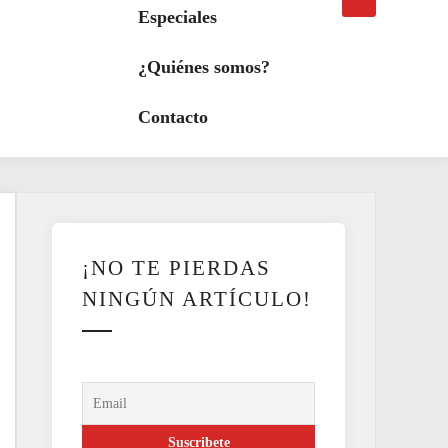
búsqueda
a
Especiales
modo
oscuro
¿Quiénes somos?
Contacto
¡NO TE PIERDAS
NINGÚN ARTÍCULO!