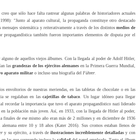
, creo que sólo hace falta rastrear algunas palabras de historiadores actuales
1998): “Junto al aparato cultural, la propaganda constituye otro destacado
s mensajes sistemática y reiterativamente a través de los distintos
medios de
bor propagandística también fueron importantes elementos de disputa por el
 alguno de aquellos viejos álbumes. Con la llegada al poder de Adolf Hitler,
ían las
grandezas de los ejércitos alemanes
en la Primera Guerra Mundial,
o aparato militar
o incluso una biografía del
Führer
.
s envoltorios de nuestras meriendas, en las tabletas de chocolate o en las
nia se regalaban en las
cajetillas de tabaco
. Un lugar idóneo para llegar
al recordar la importancia que tuvo el aparato propagandístico nazi liderado
en la población más joven. Así, en 1933, con la llegada de Hitler al poder,
 a finales de ese mismo año eran más de 2 millones y en diciembre de 1936
n alemana entre 10 y 18 años (Kater 2016). Sus cromos estaban llenos de
er
y su ejército, a través de
ilustraciones increíblemente detalladas
y con
, en las que sorprende incluso la
calidad
del papel empleado. Tanto el álbum