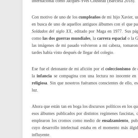
internacional como Jacques-Yves Cousteau (Barciela 2018).
Con motivo de uno de los
cumpleaños
de mi hijo Xavier, un
en busca de uno de aquellos antiguos álbumes con el que pas
Soldados del siglo XX
, editado por Maga en 1977. Sus pági
como
las dos guerras mundiales
, la
carrera espacial
o la 
las imágenes de mi pasado volvieron a mi cabeza, tomaron
tardes había visto después de llegar del colegio.
Ese fue el detonante de mi afición por el
coleccionismo
de c
la
infancia
se compagina con una lectura no inocente en
religiosa
. Sin que nosotros fuéramos conscientes de ello, 
luz.
Ahora que están tan en boga los discursos políticos en los q
esos álbumes publicados por distintos regímenes fascistas,
emplearon los cromos como medio de
ensalzamiento
, pub
cuyo desarrollo intelectual estaba en el momento más álg
influyente.