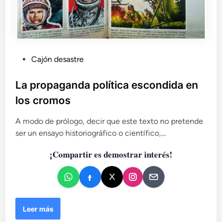
P
Cajón desastre
u
b
La propaganda política escondida en
l
los cromos
i
c
A modo de prólogo, decir que este texto no pretende
a
ser un ensayo historiográfico o científico,…
d
¡Compartir es demostrar interés!
o
e
n
L
Leer más
a