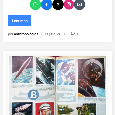
o
e
n
C
Leer más
a
r
por
anthropologies
•
19 julio, 2021
•
0
i
c
a
t
u
r
a
s