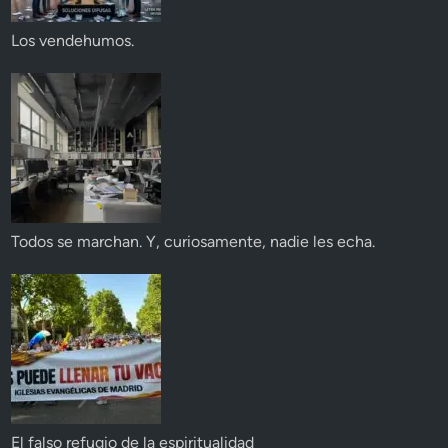
Los vendehumos.
Todos se marchan. Y, curiosamente, nadie les echa.
El falso refugio de la espiritualidad