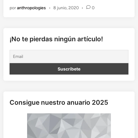
p
por
anthropologies
•
8 junio, 2020
•
0
r
o
p
a
g
¡No te pierdas ningún artículo!
a
n
d
a
p
o
l
í
t
Consigue nuestro anuario 2025
i
c
a
e
s
c