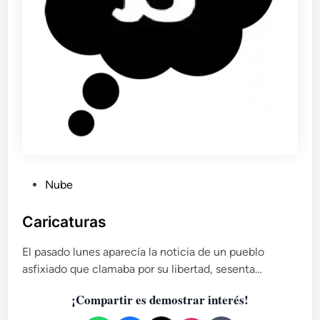
P
Nube
u
b
Caricaturas
l
El pasado lunes aparecía la noticia de un pueblo
i
asfixiado que clamaba por su libertad, sesenta…
c
a
¡Compartir es demostrar interés!
d