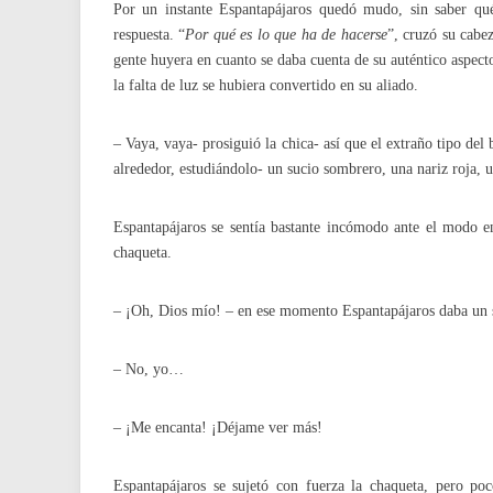
Por un instante Espantapájaros quedó mudo, sin saber qué 
respuesta. “
Por qué es lo que ha de hacerse
”, cruzó su cabe
gente huyera en cuanto se daba cuenta de su auténtico aspecto
la falta de luz se hubiera convertido en su aliado.
– Vaya, vaya- prosiguió la chica- así que el extraño tipo de
alrededor, estudiándolo- un sucio sombrero, una nariz roja, 
Espantapájaros se sentía bastante incómodo ante el modo e
chaqueta.
– ¡Oh, Dios mío! – en ese momento Espantapájaros daba un sal
– No, yo…
– ¡Me encanta! ¡Déjame ver más!
Espantapájaros se sujetó con fuerza la chaqueta, pero po