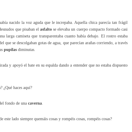
bía nacido la voz aguda que le increpaba. Aquella chica parecía tan frágil
desnudos que pisaban el
asfalto
se elevaba un cuerpo compacto formado casi
una larga camiseta que transparentaba cuanto había debajo. El rostro estaba
del que se descolgaban gotas de agua, que parecían arañas corriendo, a través
nas
pupilas
diminutas.
mirada y apoyó el bate en su espalda dando a entender que no estaba dispuesto
ra? ¿Qué haces aquí?
 del fondo de una
caverna
.
 de este lado siempre quemáis cosas y rompéis cosas, rompéis cosas?