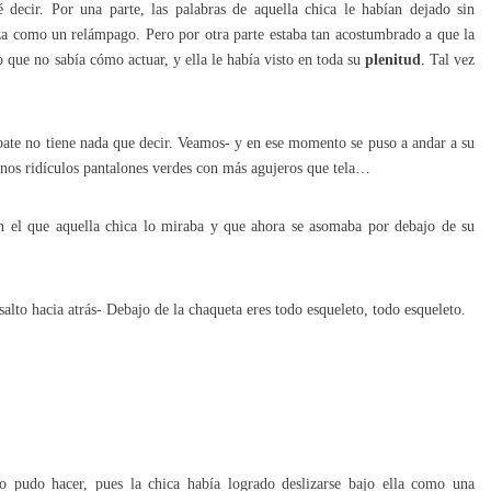
decir. Por una parte, las palabras de aquella chica le habían dejado sin
za como un relámpago. Pero por otra parte estaba tan acostumbrado a que la
 que no sabía cómo actuar, y ella le había visto en toda su
plenitud
. Tal vez
l bate no tiene nada que decir. Veamos- y en ese momento se puso a andar a su
unos ridículos pantalones verdes con más agujeros que tela…
n el que aquella chica lo miraba y que ahora se asomaba por debajo de su
to hacia atrás- Debajo de la chaqueta eres todo esqueleto, todo esqueleto.
co pudo hacer, pues la chica había logrado deslizarse bajo ella como una