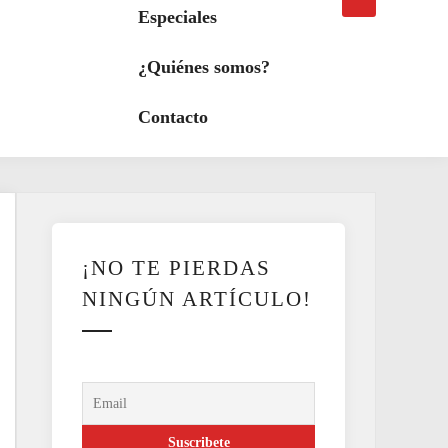
búsqueda
a
Especiales
modo
oscuro
¿Quiénes somos?
Contacto
¡NO TE PIERDAS
NINGÚN ARTÍCULO!