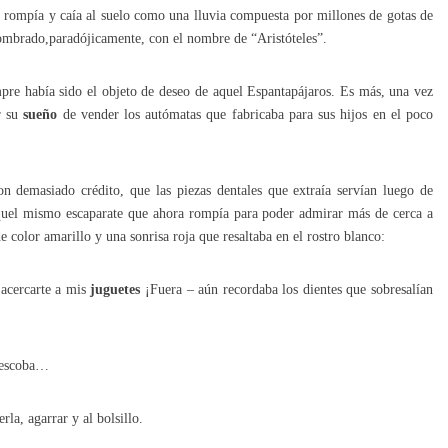
e rompía y caía al suelo como una lluvia compuesta por millones de gotas de
 nombrado,paradójicamente, con el nombre de “Aristóteles”.
empre había sido el objeto de deseo de aquel Espantapájaros. Es más, una vez
r su
sueño
de vender los autómatas que fabricaba para sus hijos en el poco
on demasiado crédito, que las piezas dentales que extraía servían luego de
quel mismo escaparate que ahora rompía para poder admirar más de cerca a
 color amarillo y una sonrisa roja que resaltaba en el rostro blanco:
 acercarte a mis
juguetes
¡Fuera – aún recordaba los dientes que sobresalían
a escoba…
la, agarrar y al bolsillo.