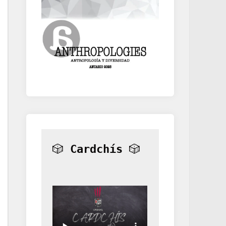
🎲 
Cardchís
 🎲