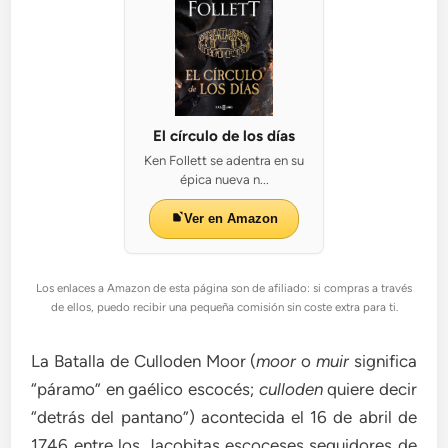
El círculo de los días
Ken Follett se adentra en su
épica nueva n...
Ver en Amazon
Los enlaces a Amazon de esta página son de afiliado: si compras a través
de ellos, puedo recibir una pequeña comisión sin coste extra para ti.
La Batalla de Culloden Moor (
moor
o
muir
significa
“páramo” en gaélico escocés;
culloden
quiere decir
“detrás del pantano”) acontecida el 16 de abril de
1746 entre los Jacobitas escoceses seguidores de