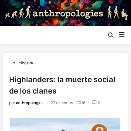
Saltar
al
contenido
Me
Abrir
búsqueda
prin
Publicado
Historia
en
Highlanders: la muerte social
de los clanes
por
anthropologies
•
27 diciembre, 2016
•
2