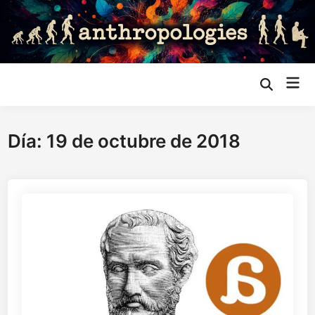
Saltar
al
contenido
Me
Abrir
búsqueda
prin
Día:
19 de octubre de 2018