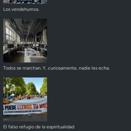
Los vendehumos.
Todos se marchan. Y, curiosamente, nadie les echa.
El falso refugio de la espiritualidad