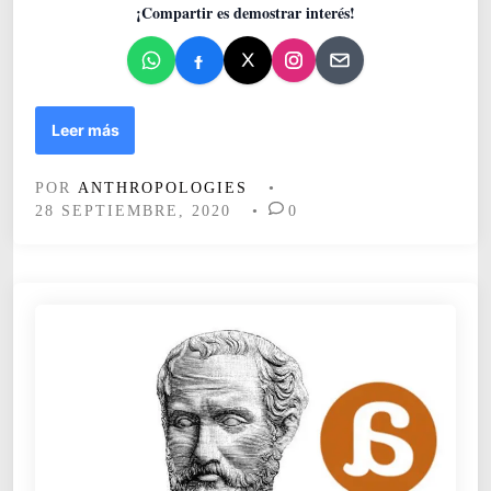
¡Compartir es demostrar interés!
n
E
Leer más
l
j
POR
ANTHROPOLOGIES
•
u
28 SEPTIEMBRE, 2020
•
0
e
g
o
d
e
l
p
o
d
e
r
(