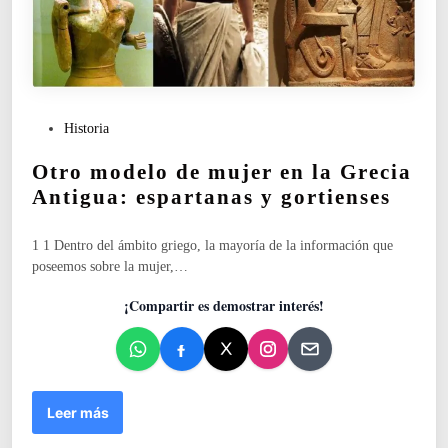
i
é
n
c
o
m
P
Historia
e
u
n
Otro modelo de mujer en la Grecia
b
z
l
Antigua: espartanas y gortienses
ó
i
l
c
a
1 1 Dentro del ámbito griego, la mayoría de la información que
a
g
poseemos sobre la mujer,…
d
u
o
¡Compartir es demostrar interés!
e
e
r
n
r
a
d
e
O
Leer más
l
t