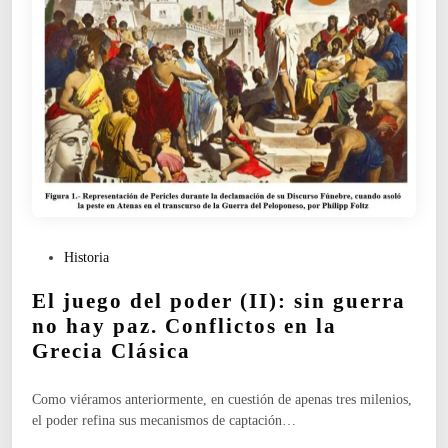
P
Historia
u
El juego del poder (II): sin guerra
b
l
no hay paz. Conflictos en la
i
Grecia Clásica
c
a
Como viéramos anteriormente, en cuestión de apenas tres milenios,
d
el poder refina sus mecanismos de captación…
o
e