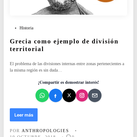
I
I
)
:
s
P
Historia
i
u
Grecia como ejemplo de división
n
b
g
l
territorial
u
i
e
c
El problema de las divisiones internas entre zonas pertenecientes a
r
a
la misma región es sin duda…
r
d
a
o
¡Compartir es demostrar interés!
n
e
o
n
h
a
y
G
Leer más
p
r
a
e
z
POR
ANTHROPOLOGIES
•
c
.