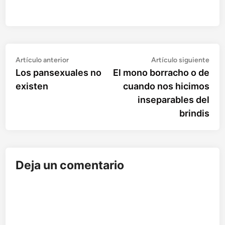
Artículo
Artí
Navegación
Artículo anterior
Artículo siguiente
anterior:
sigu
Los pansexuales no
El mono borracho o de
de
existen
cuando nos hicimos
entradas
inseparables del
brindis
Deja un comentario