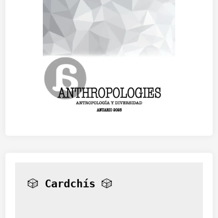
🎲 
Cardchís
 🎲