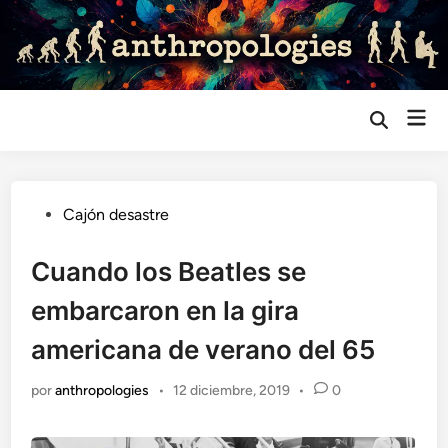
Saltar
al
contenido
Me
Abrir
búsqueda
prin
Publicado
Cajón desastre
en
Cuando los Beatles se
embarcaron en la gira
americana de verano del 65
por
anthropologies
•
12 diciembre, 2019
•
0