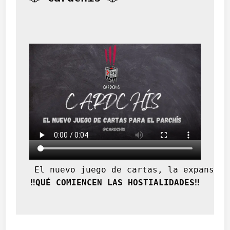
d
o
 El nuevo juego de cartas, la expansión
‼️QUÉ COMIENCEN LAS HOSTIALIDADES‼️