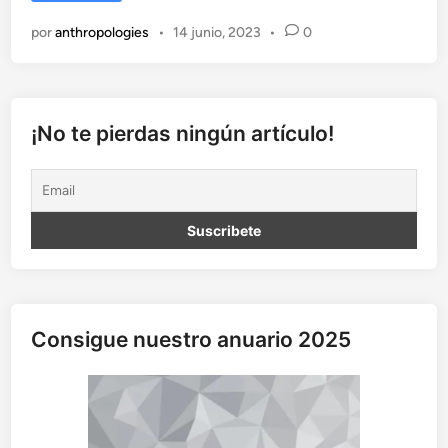
s
a
por
anthropologies
•
14 junio, 2023
•
0
d
o
a
r
g
¡No te pierdas ningún artículo!
e
n
t
i
n
o
,
u
n
Consigue nuestro anuario 2025
m
a
n
j
a
r