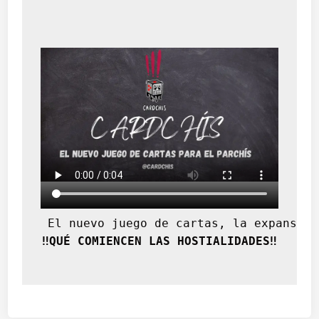
d
d
e
l
a
p
o
s
g
u
e
r
r
a
(
 El nuevo juego de cartas, la expansión
I
‼️QUÉ COMIENCEN LAS HOSTIALIDADES‼️
I
I
)