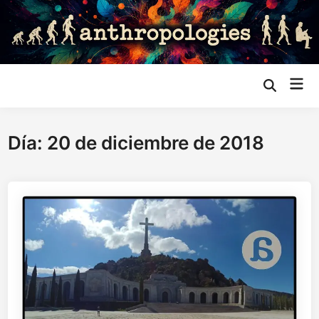
Saltar
al
contenido
Me
Abrir
búsqueda
prin
Día:
20 de diciembre de 2018