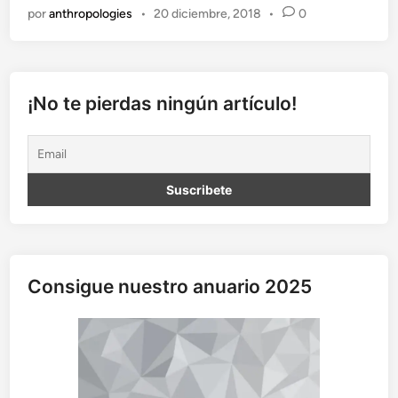
a
por
anthropologies
•
20 diciembre, 2018
•
0
a
p
r
o
x
¡No te pierdas ningún artículo!
i
m
a
c
i
ó
n
a
l
Consigue nuestro anuario 2025
a
e
s
t
é
t
i