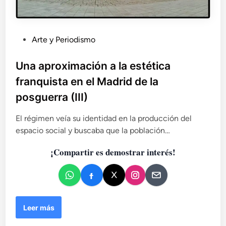
P
Arte y Periodismo
u
b
Una aproximación a la estética
l
franquista en el Madrid de la
i
posguerra (III)
c
a
El régimen veía su identidad en la producción del
d
espacio social y buscaba que la población…
o
e
¡Compartir es demostrar interés!
n
U
Leer más
n