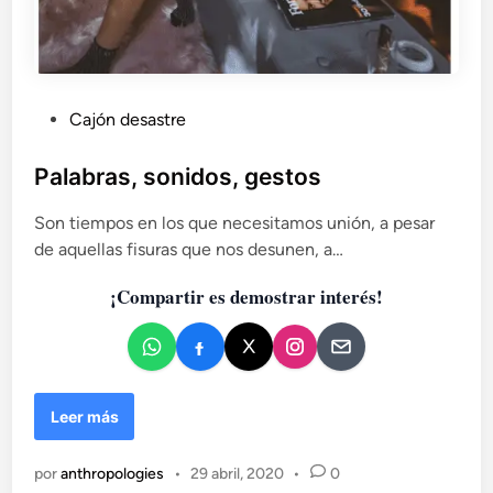
n
t
e
l
a
P
Cajón desastre
s
u
g
r
b
Palabras, sonidos, gestos
a
l
n
Son tiempos en los que necesitamos unión, a pesar
i
d
de aquellas fisuras que nos desunen, a…
c
e
a
s
¡Compartir es demostrar interés!
d
c
o
r
i
e
s
n
i
P
Leer más
s
a
c
l
o
por
anthropologies
•
29 abril, 2020
•
0
a
m