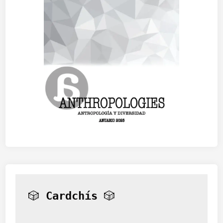
🎲 
Cardchís
 🎲