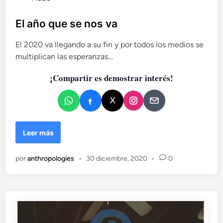
u
l
i
b
El año que se nos va
d
l
a
El 2020 va llegando a su fin y por todos los medios se
i
d
multiplican las esperanzas…
c
c
a
i
¡Compartir es demostrar interés!
d
u
o
d
a
e
d
n
a
E
Leer más
n
l
a
a
y
por
anthropologies
•
30 diciembre, 2020
•
0
ñ
c
o
o
q
m
u
p
e
o
s
r