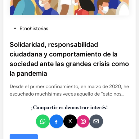
P
Etnohistorias
u
b
Solidaridad, responsabilidad
l
ciudadana y comportamiento de la
i
sociedad ante las grandes crisis como
c
la pandemia
a
d
Desde el primer confinamiento, en marzo de 2020, he
o
escuchado muchísimas veces aquello de “esto nos…
e
n
¡Compartir es demostrar interés!