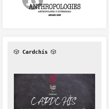
🎲 
Cardchís
 🎲