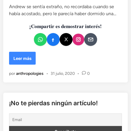
t
Andrew se sentía extraño, no recordaba cuando se
i
e
había acostado, pero le parecía haber dormido una…
c
m
a
p
¡Compartir es demostrar interés!
d
o
r
o
á
e
n
n
e
M
Leer más
a
o
s
r
por
anthropologies
•
31 julio, 2020
•
0
i
r
s
i
n
¡No te pierdas ningún artículo!
m
o
r
i