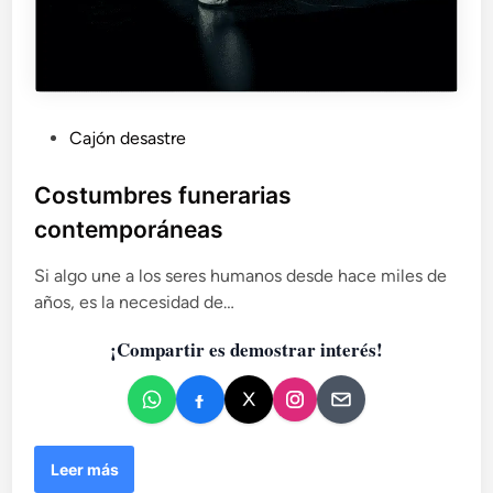
P
Cajón desastre
u
b
Costumbres funerarias
l
contemporáneas
i
c
Si algo une a los seres humanos desde hace miles de
a
años, es la necesidad de…
d
¡Compartir es demostrar interés!
o
e
n
C
Leer más
o