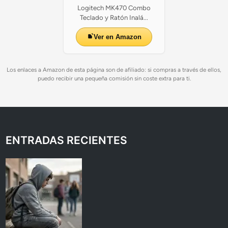
Logitech MK470 Combo
Teclado y Ratón Inalá...
Ver en Amazon
Los enlaces a Amazon de esta página son de afiliado: si compras a través de ellos,
puedo recibir una pequeña comisión sin coste extra para ti.
ENTRADAS RECIENTES