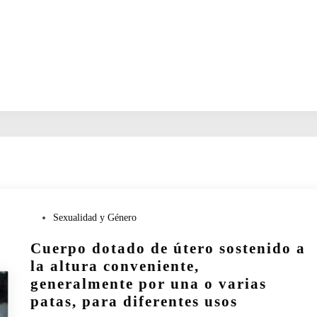
P
Sexualidad y Género
u
Cuerpo dotado de útero sostenido a
b
l
la altura conveniente,
i
generalmente por una o varias
c
patas, para diferentes usos
a