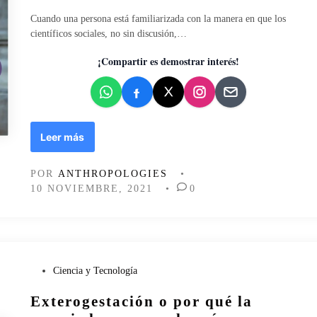
d
o
Cuando una persona está familiarizada con la manera en que los
e
científicos sociales, no sin discusión,…
n
¡Compartir es demostrar interés!
C
Leer más
u
e
POR
ANTHROPOLOGIES
•
r
10 NOVIEMBRE, 2021
•
0
p
o
d
o
t
a
P
Ciencia y Tecnología
d
u
Exterogestación o por qué la
o
b
d
l