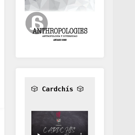
🎲 
Cardchís
 🎲