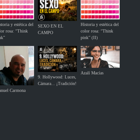
e
a
e
s
l
,
p
storia y estética del
Historia y estética del
p
SEXO EN EL
r
lor rosa: “Think
color rosa: “Think
a
CAMPO
i
nk”
pink” (II)
r
m
a
e
d
r
i
a
f
ñ
e
Azalí Macías
o
9. Hollywood: Luces,
r
Cámara... ¡Tradición!
e
nuel Carmona
n
t
e
s
u
s
o
s