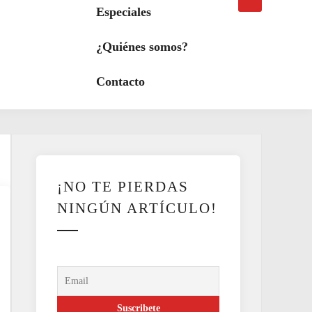
búsqueda
a
Especiales
modo
oscuro
¿Quiénes somos?
Contacto
¡NO TE PIERDAS
NINGÚN ARTÍCULO!