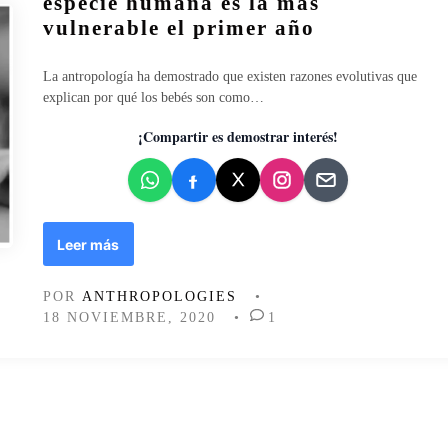
especie humana es la más
e
i
vulnerable el primer año
ú
c
t
a
La antropología ha demostrado que existen razones evolutivas que
e
d
explican por qué los bebés son como…
r
o
o
e
¡Compartir es demostrar interés!
s
n
o
s
t
e
E
Leer más
n
x
i
t
d
POR
ANTHROPOLOGIES
•
e
o
18 NOVIEMBRE, 2020
•
1
r
a
o
l
g
a
e
a
s
l
t
t