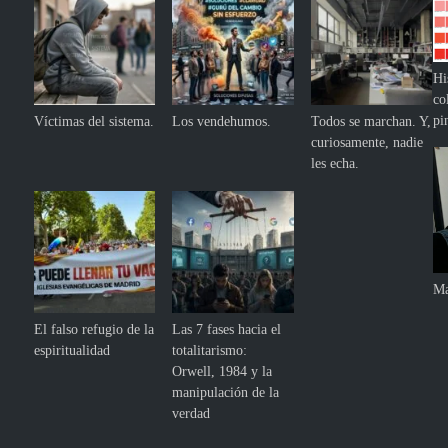
Hi
co
pi
Víctimas del sistema.
Los vendehumos.
Todos se marchan. Y,
curiosamente, nadie
les echa.
Ma
El falso refugio de la
Las 7 fases hacia el
espiritualidad
totalitarismo:
Orwell, 1984 y la
manipulación de la
verdad