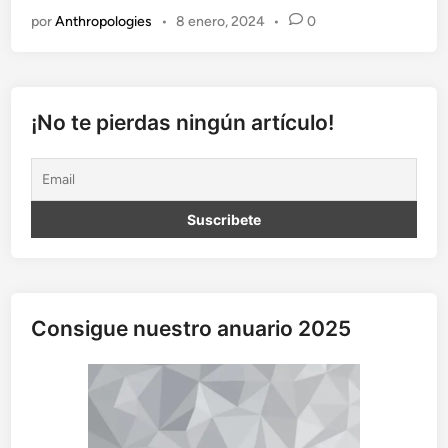
R
por
Anthropologies
•
8 enero, 2024
•
0
E
P
R
E
S
¡No te pierdas ningún artículo!
E
N
T
A
C
I
Ó
N
D
Consigue nuestro anuario 2025
E
L
A
S
P
R