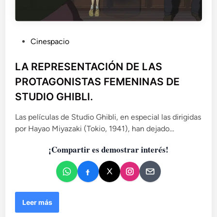
P
Cinespacio
u
b
LA REPRESENTACIÓN DE LAS
l
PROTAGONISTAS FEMENINAS DE
i
STUDIO GHIBLI.
c
a
Las películas de Studio Ghibli, en especial las dirigidas
d
por Hayao Miyazaki (Tokio, 1941), han dejado…
o
e
¡Compartir es demostrar interés!
n
L
Leer más
A