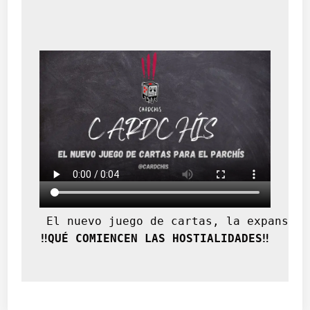
S
T
U
D
I
O
G
H
I
B
L
I
.
 El nuevo juego de cartas, la expansión
‼️QUÉ COMIENCEN LAS HOSTIALIDADES‼️