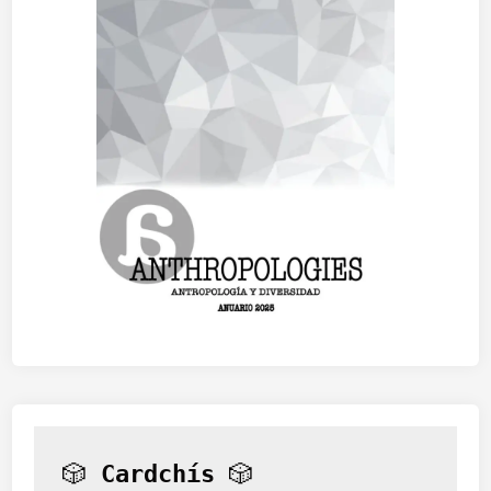
O
T
A
G
O
N
I
S
T
A
S
F
E
M
E
N
I
N
A
S
D
🎲 
Cardchís
 🎲
E