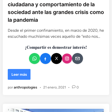
l
ciudadana y comportamiento de la
i
sociedad ante las grandes crisis como
c
la pandemia
a
d
Desde el primer confinamiento, en marzo de 2020, he
o
escuchado muchísimas veces aquello de “esto nos…
e
n
¡Compartir es demostrar interés!
S
Leer más
o
l
por
anthropologies
•
21 enero, 2021
•
0
i
d
a
r
i