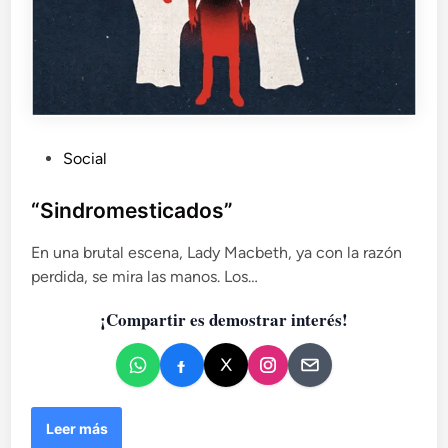
P
Social
u
b
“Sindromesticados”
l
En una brutal escena, Lady Macbeth, ya con la razón
i
perdida, se mira las manos. Los…
c
a
¡Compartir es demostrar interés!
d
o
e
n
“
Leer más