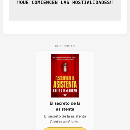
‼️QUÉ COMIENCEN LAS HOSTIALIDADES‼️
e
m
i
a
PUBLICIDAD
El secreto de la
asistenta
El secreto de la asistenta
Continuación de...