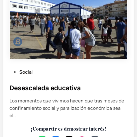
d
a
d
,
r
e
s
p
o
n
s
P
Social
a
u
b
b
Desescalada educativa
i
l
l
Los momentos que vivimos hacen que tras meses de
i
i
d
confinamiento social y paralización económica sea
c
a
el…
a
d
d
c
¡Compartir es demostrar interés!
o
i