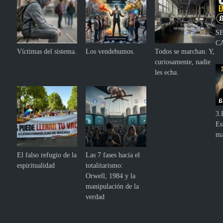
S
C
Víctimas del sistema.
Los vendehumos.
Todos se marchan. Y,
curiosamente, nadie
les echa.
3.
Es
ma
El falso refugio de la
Las 7 fases hacia el
espiritualidad
totalitarismo:
Orwell, 1984 y la
manipulación de la
verdad