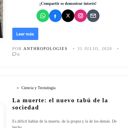
d
¡Compartir es demostrar interés!
o
e
n
M
Leer más
o
r
POR
ANTHROPOLOGIES
•
31 JULIO, 2020
•
i
0
r
s
i
n
m
o
P
Ciencia y Tecnología
r
u
La muerte: el nuevo tabú de la
i
b
r
l
sociedad
:
i
l
c
Es difícil hablar de la muerte, de la propia y la de los demás. De
a
a
hecho,…