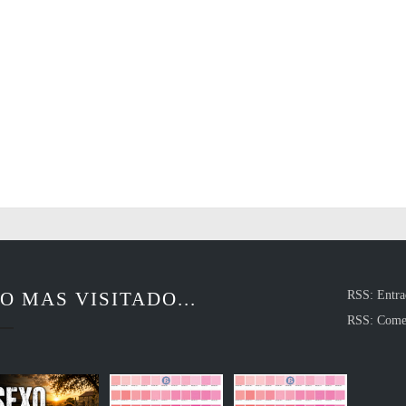
O MAS VISITADO...
RSS: Entra
RSS: Come