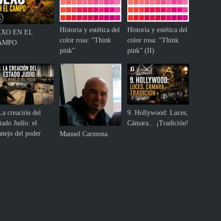
Historia y estética del
Historia y estética del
EXO EN EL
color rosa: “Think
color rosa: “Think
AMPO
pink”
pink” (II)
La creación del
9. Hollywood: Luces,
tado Judío: el
Cámara... ¡Tradición!
nejo del poder
Manuel Carmona