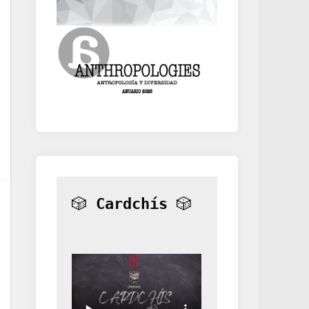
🎲 
Cardchís
 🎲