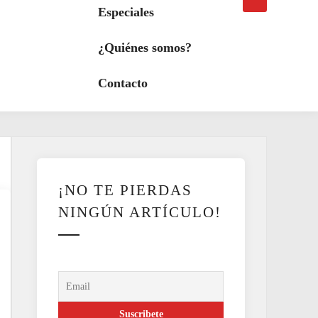
búsqueda
a
Especiales
modo
oscuro
¿Quiénes somos?
Contacto
¡NO TE PIERDAS
NINGÚN ARTÍCULO!