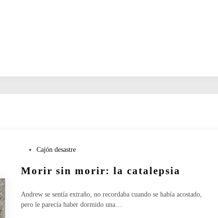
P
Cajón desastre
u
Morir sin morir: la catalepsia
b
l
i
Andrew se sentía extraño, no recordaba cuando se había acostado,
c
pero le parecía haber dormido una…
a