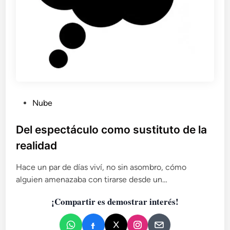
s
o
m
b
r
a
s
P
Nube
u
b
Del espectáculo como sustituto de la
l
realidad
i
c
Hace un par de días viví, no sin asombro, cómo
a
alguien amenazaba con tirarse desde un…
d
¡Compartir es demostrar interés!
o
e
n