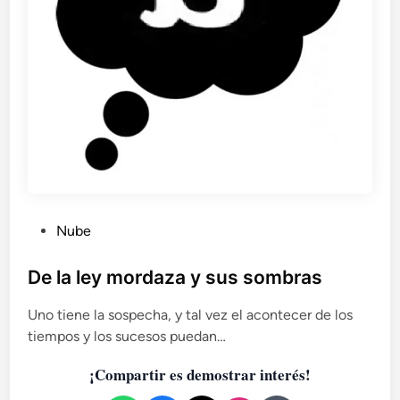
P
Nube
u
b
De la ley mordaza y sus sombras
l
Uno tiene la sospecha, y tal vez el acontecer de los
i
tiempos y los sucesos puedan…
c
a
¡Compartir es demostrar interés!
d