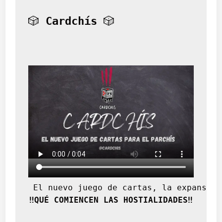
o
s
🎲 
Cardchís
 🎲
i
b
i
l
i
d
a
d
e
s
 El nuevo juego de cartas, la expansión
‼️QUÉ COMIENCEN LAS HOSTIALIDADES‼️