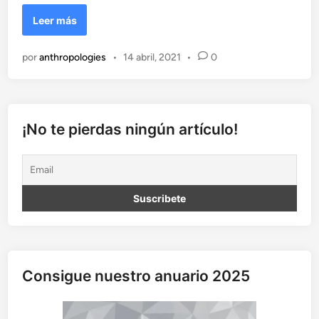
D
Leer más
e
l
por
anthropologies
•
14 abril, 2021
•
0
p
e
r
d
e
¡No te pierdas ningún artículo!
r
o
p
o
r
t
u
n
i
Consigue nuestro anuario 2025
d
a
d
e