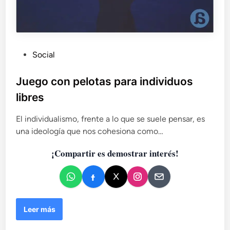
F
i
l
o
s
P
Social
o
u
f
í
b
Juego con pelotas para individuos
a
l
libres
y
i
H
c
El individualismo, frente a lo que se suele pensar, es
e
a
una ideología que nos cohesiona como…
a
d
v
¡Compartir es demostrar interés!
o
y
M
e
e
n
t
a
l
J
Leer más
u