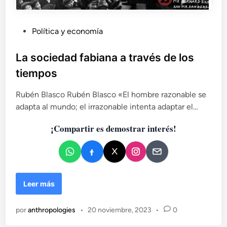
P
Política y economía
u
b
La sociedad fabiana a través de los
l
tiempos
i
c
Rubén Blasco Rubén Blasco «El hombre razonable se
a
adapta al mundo; el irrazonable intenta adaptar el…
d
¡Compartir es demostrar interés!
o
e
n
L
Leer más
a
s
por
anthropologies
•
20 noviembre, 2023
•
0
o
c