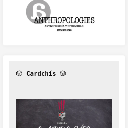
🎲 
Cardchís
 🎲