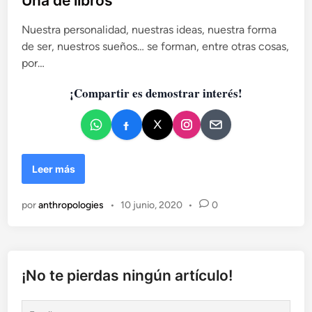
Una de libros
i
l
d
Nuestra personalidad, nuestras ideas, nuestra forma
i
u
de ser, nuestros sueños… se forman, entre otras cosas,
c
o
por…
a
s
d
l
¡Compartir es demostrar interés!
o
i
b
e
r
n
e
s
U
Leer más
n
a
por
anthropologies
•
10 junio, 2020
•
0
d
e
l
i
b
¡No te pierdas ningún artículo!
r
o