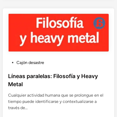
i
e
d
a
d
f
a
b
i
a
n
P
Cajón desastre
a
u
a
b
Líneas paralelas: Filosofía y Heavy
t
l
r
Metal
i
a
v
c
Cualquier actividad humana que se prolongue en el
é
a
tiempo puede identificarse y contextualizarse a
s
d
través de…
d
o
e